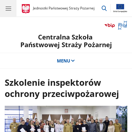
przejdź
gov.pl
Jednostki Państwowej Straży Pożarnej
gov.pl
Jednostki
do
Państwowej
wyszukiwar
Straży
Otwór
Pożarnej
okno
Centralna Szkoła
z
tłuma
Państwowej Straży Pożarnej
języka
migow
MENU
Szkolenie inspektorów
ochrony przeciwpożarowej