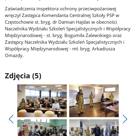
Zaświadczenia inspektora ochrony przeciwpożarowej
wręczył Zastępca Komendanta Centralnej Szkoły PSP w
Częstochowie st. bryg. dr Damian Hajdas w obecności
Naczelnika Wydziału Szkoleń Specjalistycznych i Współpracy
Międzynarodowej - st. bryg. Bogumiła Zalewskiego oraz
Zastępcy Naczelnika Wydziału Szkoleń Specjalistycznych i
Współpracy Międzynarodowej - mł. bryg. Arkadiusza
Omazdy.
Zdjęcia (5)
Pokaż
Pokaż
zdjęcie
zdjęcie
Pokaż
Poka
1
2
poprzednie
nest