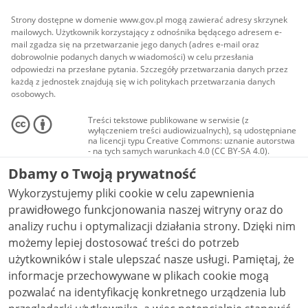
Strony dostępne w domenie www.gov.pl mogą zawierać adresy skrzynek
mailowych. Użytkownik korzystający z odnośnika będącego adresem e-
mail zgadza się na przetwarzanie jego danych (adres e-mail oraz
dobrowolnie podanych danych w wiadomości) w celu przesłania
odpowiedzi na przesłane pytania. Szczegóły przetwarzania danych przez
każdą z jednostek znajdują się w ich politykach przetwarzania danych
osobowych.
Treści tekstowe publikowane w serwisie (z
wyłączeniem treści audiowizualnych), są udostępniane
na licencji typu Creative Commons: uznanie autorstwa
- na tych samych warunkach 4.0 (CC BY-SA 4.0).
Materiały audiowizualne, w tym zdjęcia, materiały
Dbamy o Twoją prywatność
audio i wideo, są udostępniane na licencji typu
Creative Commons: uznanie autorstwa użycie
Wykorzystujemy pliki cookie w celu zapewnienia
niekomercyjne - bez utworów zależnych 4.0 (CC BY-
NC-ND 4.0), o ile nie jest to stwierdzone inaczej.
prawidłowego funkcjonowania naszej witryny oraz do
analizy ruchu i optymalizacji działania strony. Dzięki nim
możemy lepiej dostosować treści do potrzeb
użytkowników i stale ulepszać nasze usługi. Pamiętaj, że
informacje przechowywane w plikach cookie mogą
pozwalać na identyfikację konkretnego urządzenia lub