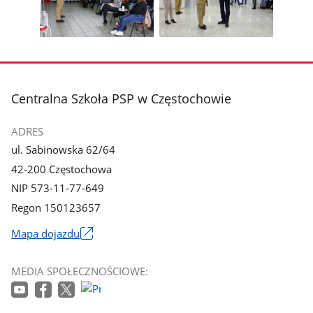
z
z
zdjęcia
zdjęc
galerii.
galerii.
Pokaż
Pokaż
zdjęcie
zdjęcie
3
4
z
z
stopka
Centralna Szkoła PSP w Częstochowie
galerii.
galerii.
ADRES
ul. Sabinowska 62/64
42-200 Częstochowa
NIP 573-11-77-649
Regon 150123657
Mapa dojazdu
Link
otworzy
MEDIA SPOŁECZNOŚCIOWE:
się
w
nowym