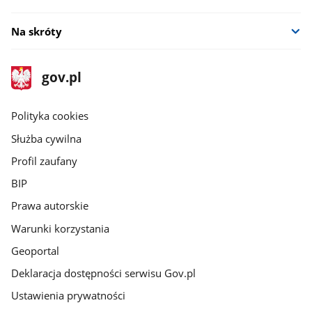
oknie
Na skróty
stopka
Strona
gov.pl
gov.pl
główna
gov.pl
Polityka cookies
Służba cywilna
Profil zaufany
BIP
Prawa autorskie
Warunki korzystania
Geoportal
Deklaracja dostępności serwisu Gov.pl
Ustawienia prywatności