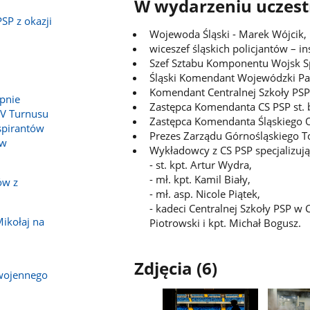
W wydarzeniu uczestn
SP z okazji
Wojewoda Śląski - Marek Wójcik,
wiceszef śląskich policjantów – i
Szef Sztabu Komponentu Wojsk Sp
Śląski Komendant Wojewódzki Pań
Komendant Centralnej Szkoły PSP 
pnie
Zastępca Komendanta CS PSP st. b
IV Turnusu
Zastępca Komendanta Śląskiego O
spirantów
Prezes Zarządu Górnośląskiego T
 w
Wykładowcy z CS PSP specjalizują
- st. kpt. Artur Wydra,
- mł. kpt. Kamil Biały,
ów z
- mł. asp. Nicole Piątek,
- kadeci Centralnej Szkoły PSP w 
ikołaj na
Piotrowski i kpt. Michał Bogusz.
Zdjęcia (6)
wojennego