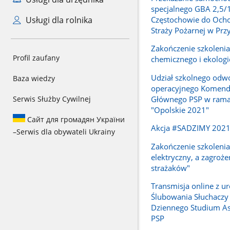
specjalnego GBA 2,5/
Częstochowie do Ocho
Usługi dla rolnika
Straży Pożarnej w Prz
Zakończenie szkoleni
Profil zaufany
chemicznego i ekolog
Udział szkolnego odw
Baza wiedzy
operacyjnego Komend
Głównego PSP w rama
Serwis Służby Cywilnej
"Opolskie 2021"
Сайт для громадян України
Akcja #SADZIMY 202
–
Serwis dla obywateli Ukrainy
Zakończenie szkolenia
elektryczny, a zagroże
strażaków"
Transmisja online z ur
Ślubowania Słuchaczy
Dziennego Studium A
PSP