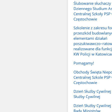
Ślubowanie słuchaczy
Dziennego Studium A
Centralnej Szkoły PSP
Częstochowie
Szkolenie z zakresu f
przeszkód budowlany
elementami działań
poszukiwawczo–ratow
realizowane dla funkc
KW Policji w Katowica
Pomagamy!
Obchody Święta Niepo
Centralnej Szkole PSP
Częstochowie
Dzień Służby Cywilnej -
Służby Cywilnej
Dzień Służby Cywilnej 
Rady Ministrów