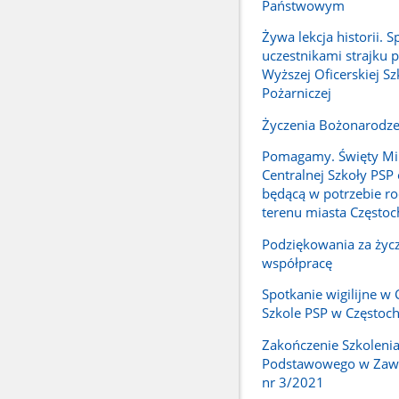
Państwowym
Żywa lekcja historii. S
uczestnikami strajku 
Wyższej Oficerskiej Sz
Pożarniczej
Życzenia Bożonarodz
Pomagamy. Święty Mik
Centralnej Szkoły PSP
będącą w potrzebie ro
terenu miasta Często
Podziękowania za życz
współpracę
Spotkanie wigilijne w 
Szkole PSP w Częstoc
Zakończenie Szkoleni
Podstawowego w Zawo
nr 3/2021