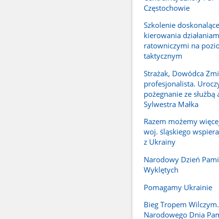
Częstochowie
Szkolenie doskonalące
kierowania działaniam
ratowniczymi na pozi
taktycznym
Strażak, Dowódca Zmi
profesjonalista. Urocz
pożegnanie ze służbą a
Sylwestra Małka
Razem możemy więcej.
woj. śląskiego wspier
z Ukrainy
Narodowy Dzień Pamię
Wyklętych
Pomagamy Ukrainie
Bieg Tropem Wilczym
Narodowego Dnia Pam