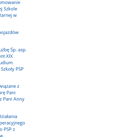
sumowanie
j Szkole
żarnej w
pojazdów
użbę Śp. asp.
nt XIX
tudium
 Szkoły PSP
wiązane z
rę Pani
z Pani Anny
ziałania
peracyjnego
o PSP z
 w