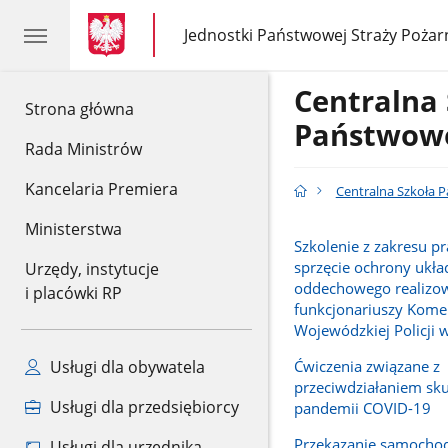
gov.pl
gov.pl
Jednostki Państwowej Straży Pożar
gov.pl
Jednostki
Państwowej
Straży
Centralna
Pożarnej
gov.pl
Strona główna
Państwowe
Rada Ministrów
Kancelaria Premiera
Centralna Szkoła 
Ministerstwa
Szkolenie z zakresu p
sprzęcie ochrony ukła
Urzędy, instytucje
oddechowego realizo
i placówki RP
funkcjonariuszy Kom
Wojewódzkiej Policji 
Ćwiczenia związane z
Usługi dla obywatela
przeciwdziałaniem sk
Usługi dla przedsiębiorcy
pandemii COVID-19
Przekazanie samocho
Usługi dla urzędnika