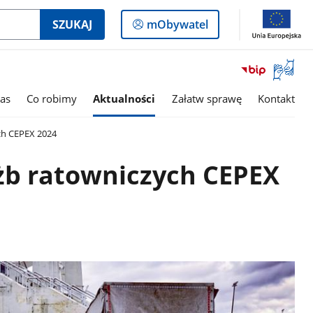
Logowanie
SZUKAJ
mObywatel
do
panelu
Otwórz
okno
z
as
Co robimy
Aktualności
Załatw sprawę
Kontakt
tłumac
języka
ch CEPEX 2024
migowe
żb ratowniczych CEPEX