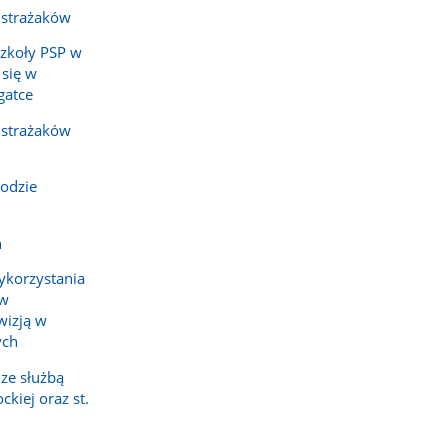
 strażaków
Szkoły PSP w
 się w
gatce
 strażaków
odzie
h
ykorzystania
ów
wizją w
ych
ze służbą
kiej oraz st.