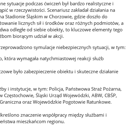
 sytuacje podczas ćwiczeń był bardzo realistyczne i
pić w rzeczywistości. Scenariusz zakładał działania na
 na Stadionie Śląskim w Chorzowie, gdzie doszło do
żowanie licznych sił i środków oraz różnych podmiotów, a
 dwa odległe od siebie obiekty, to kluczowe elementy tego
żbom biorącym udział w akcji.
rzeprowadzono symulacje niebezpiecznych sytuacji, w tym:
, która wymagała natychmiastowej reakcji służb
uczowe było zabezpieczenie obiektu i skuteczne działanie
żby i instytucje, w tym: Policja, Państwowa Straż Pożarna,
P w Częstochowie, Śląski Urząd Wojewódzki, ABW, CBŚP,
ż Graniczna oraz Wojewódzkie Pogotowie Ratunkowe.
reślono znaczenie współpracy między służbami i
czeństwa mieszkańcom regionu.