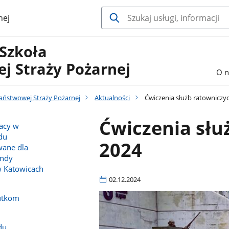
nej
 Szkoła
j Straży Pożarnej
O n
Państwowej Straży Pożarnej
Aktualności
Ćwiczenia służb ratowniczy
Ćwiczenia słu
racy w
du
2024
wane dla
endy
w Katowicach
02.12.2024
utkom
du