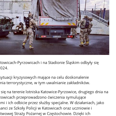
Katowicach-Pyrzowicach i na Stadionie Śląskim odbyły się
2024.
sytuacji kryzysowych mające na celu doskonalenie
enia terrorystyczne, w tym uwalnianie zakładników.
się na terenie lotniska Katowice-Pyrzowice, drugiego dnia na
yrzowicach przeprowadzono ćwiczenia symulujące
 i ich odbicie przez służby specjalne. W działaniach, jako
rsanci ze Szkoły Policji w Katowicach oraz uczniowie i
twowej Straży Pożarnej w Częstochowie. Dzięki ich