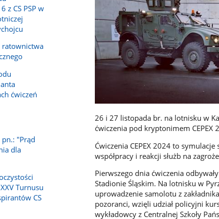
16 z CS PSP w
tniczej
ychojcu
a ratownictwa
icznego
odu
anta
ch ćwiczeń
26 i 27 listopada br. na lotnisku w 
1
ćwiczenia pod kryptonimem CEPEX 
 pn.: "Prąd
Ćwiczenia CEPEX 2024 to symulacje 
nia dla
współpracy i reakcji służb na zagroż
Pierwszego dnia ćwiczenia odbywały 
oczystości
Stadionie Śląskim. Na lotnisku w P
 XXV Turnusu
uprowadzenie samolotu z zakładnikami
spirantów CS
pozoranci, wzięli udział policyjni ku
wykładowcy z Centralnej Szkoły Pańs