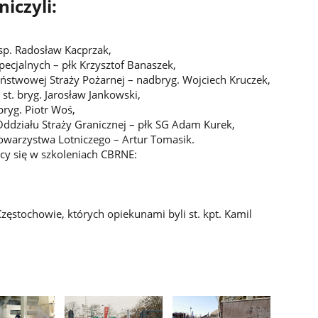
iczyli:
nsp. Radosław Kacprzak,
ecjalnych – płk Krzysztof Banaszek,
stwowej Straży Pożarnej – nadbryg. Wojciech Kruczek,
st. bryg. Jarosław Jankowski,
ryg. Piotr Woś,
ddziału Straży Granicznej – płk SG Adam Kurek,
owarzystwa Lotniczego – Artur Tomasik.
cy się w szkoleniach CBRNE:
Częstochowie, których opiekunami byli st. kpt. Kamil