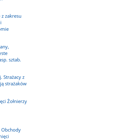
 z zakresu
i
omie
any,
yste
sp. sztab.
 Strażacy z
ają strażaków
ci Żołnierzy
. Obchody
ięci