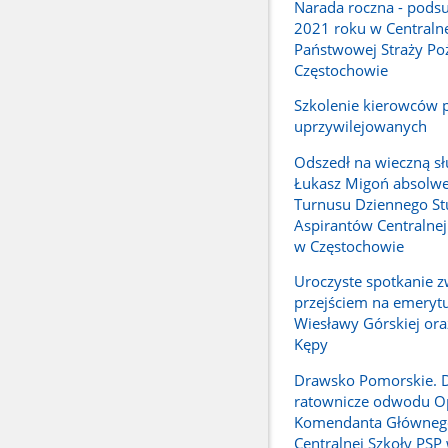
Narada roczna - pod
2021 roku w Centralne
Państwowej Straży Po
Częstochowie
Szkolenie kierowców 
uprzywilejowanych
Odszedł na wieczną sł
Łukasz Migoń absolwe
Turnusu Dziennego S
Aspirantów Centralnej
w Częstochowie
Uroczyste spotkanie z
przejściem na emerytu
Wiesławy Górskiej ora
Kępy
Drawsko Pomorskie. D
ratownicze odwodu O
Komendanta Główneg
Centralnej Szkoły PSP