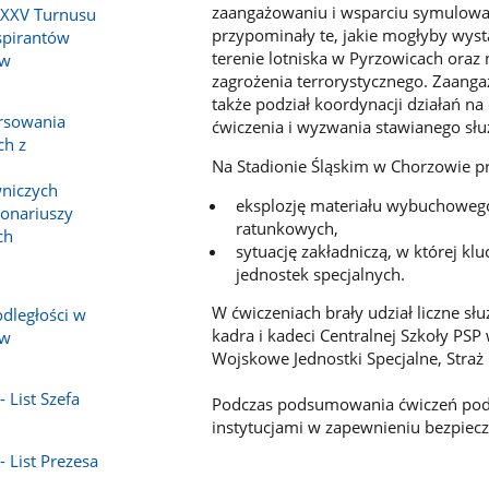
zaangażowaniu i wsparciu symulowane
 XXV Turnusu
przypominały te, jakie mogłyby wystą
spirantów
terenie lotniska w Pyrzowicach oraz
 w
zagrożenia terrorystycznego. Zaanga
także podział koordynacji działań na
orsowania
ćwiczenia i wyzwania stawianego słu
ch z
Na Stadionie Śląskim w Chorzowie p
niczych
eksplozję materiału wybuchowego
jonariuszy
ratunkowych,
ch
sytuację zakładniczą, w której kl
jednostek specjalnych.
W ćwiczeniach brały udział liczne słu
dległości w
kadra i kadeci Centralnej Szkoły PS
 w
Wojskowe Jednostki Specjalne, Stra
 List Szefa
Podczas podsumowania ćwiczeń podk
instytucjami w zapewnieniu bezpie
- List Prezesa