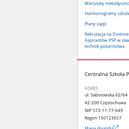
Warsztaty metodyczn
Harmonogramy szkol
Plany zajęć
Rekrutacja na Dzienn
Aspirantów PSP w za
technik pożarnictwa
stopka
Centralna Szkoła 
ADRES
ul. Sabinowska 62/64
42-200 Częstochowa
NIP 573-11-77-649
Regon 150123657
Mapa dojazdu