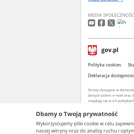
Link
otworzy
MEDIA SPOŁECZNOŚC
się
w
nowym
oknie
stopka
Strona
gov.pl
gov.pl
główna
gov.pl
Polityka cookies
Sł
Deklaracja dostępnośc
Strony dostępne w domenie
danych (adres e-mail oraz 
znajdują się w ich polityk
Treści teksto
Dbamy o Twoją prywatność
udostępniane
warunkach 4.0
Wykorzystujemy pliki cookie w celu zapewn
są udostępni
bez utworów z
naszej witryny oraz do analizy ruchu i optymalizacj