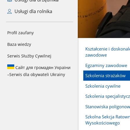
Usługi dla rolnika
Profil zaufany
Baza wiedzy
Kształcenie i doskonal
zawodowe
Serwis Służby Cywilnej
Egzaminy zawodowe
Сайт для громадян України
–
Serwis dla obywateli Ukrainy
Szkolenia strażaków
Szkolenia cywilne
Szkolenia specjalistyc
Stanowiska poligono
Szkolna Sekcja Ratow
Wysokościowego