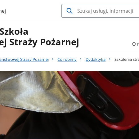
nej
 Szkoła
j Straży Pożarnej
O 
Państwowej Straży Pożarnej
Co robimy
Dydaktyka
Szkolenia st