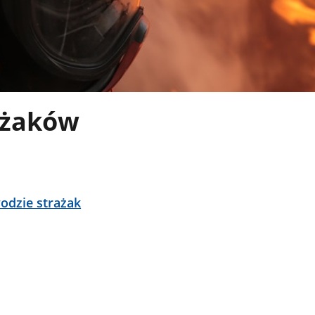
ażaków
odzie strażak