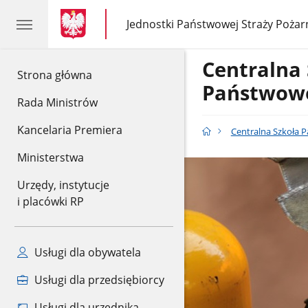
gov.pl
gov.pl
Jednostki Państwowej Straży Pożar
gov.pl
Jednostki
Państwowej
Straży
Centralna
Pożarnej
gov.pl
Strona główna
Państwowe
Rada Ministrów
Kancelaria Premiera
Centralna Szkoła 
Ministerstwa
Baner
-
Urzędy, instytucje
Szkolenia
i placówki RP
strażaków
Usługi dla obywatela
Usługi dla przedsiębiorcy
Usługi dla urzędnika