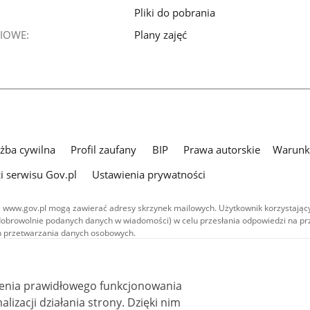
Pliki do pobrania
Plany zajęć
IOWE:
użba cywilna
Profil zaufany
BIP
Prawa autorskie
Warunki
i serwisu Gov.pl
Ustawienia prywatności
 www.gov.pl mogą zawierać adresy skrzynek mailowych. Użytkownik korzystający
dobrowolnie podanych danych w wiadomości) w celu przesłania odpowiedzi na prz
ach przetwarzania danych osobowych.
we publikowane w serwisie (z wyłączeniem treści audiowizualnych), są
 na licencji typu Creative Commons: uznanie autorstwa - na tych samych
 (CC BY-SA 4.0). Materiały audiowizualne, w tym zdjęcia, materiały audio i wideo
ienia prawidłowego funkcjonowania
ane na licencji typu Creative Commons: uznanie autorstwa użycie niekomercyjne 
ależnych 4.0 (CC BY-NC-ND 4.0), o ile nie jest to stwierdzone inaczej.
i działania strony. Dzięki nim