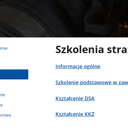
Szkolenia str
enie
Informacje ogólne
Szkolenie podstawowe w zaw
zne
Kształcenie DSA
we
Kształcenie KKZ
nictwa