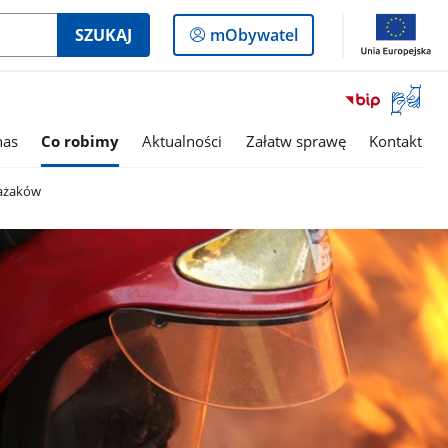
Logowanie
SZUKAJ
mObywatel
do
panelu
Otwórz
okno
z
nas
Co robimy
Aktualności
Załatw sprawę
Kontakt
tłumac
języka
rażaków
migowe