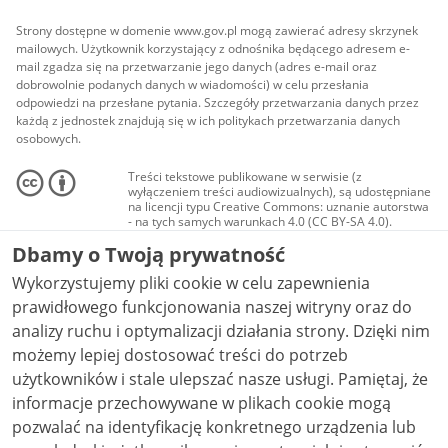
Strony dostępne w domenie www.gov.pl mogą zawierać adresy skrzynek
mailowych. Użytkownik korzystający z odnośnika będącego adresem e-
mail zgadza się na przetwarzanie jego danych (adres e-mail oraz
dobrowolnie podanych danych w wiadomości) w celu przesłania
odpowiedzi na przesłane pytania. Szczegóły przetwarzania danych przez
każdą z jednostek znajdują się w ich politykach przetwarzania danych
osobowych.
Treści tekstowe publikowane w serwisie (z
wyłączeniem treści audiowizualnych), są udostępniane
na licencji typu Creative Commons: uznanie autorstwa
- na tych samych warunkach 4.0 (CC BY-SA 4.0).
Materiały audiowizualne, w tym zdjęcia, materiały
Dbamy o Twoją prywatność
audio i wideo, są udostępniane na licencji typu
Creative Commons: uznanie autorstwa użycie
Wykorzystujemy pliki cookie w celu zapewnienia
niekomercyjne - bez utworów zależnych 4.0 (CC BY-
NC-ND 4.0), o ile nie jest to stwierdzone inaczej.
prawidłowego funkcjonowania naszej witryny oraz do
analizy ruchu i optymalizacji działania strony. Dzięki nim
możemy lepiej dostosować treści do potrzeb
użytkowników i stale ulepszać nasze usługi. Pamiętaj, że
informacje przechowywane w plikach cookie mogą
pozwalać na identyfikację konkretnego urządzenia lub