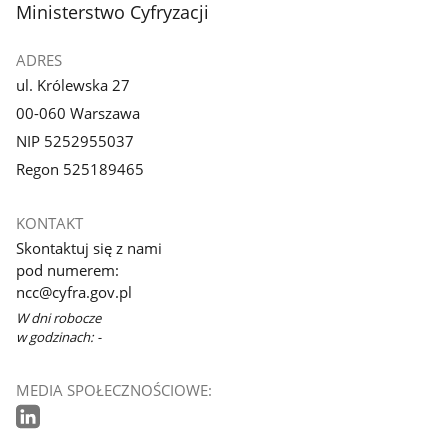
stopka
Ministerstwo Cyfryzacji
ADRES
ul. Królewska 27
00-060 Warszawa
NIP 5252955037
Regon 525189465
KONTAKT
Skontaktuj się z nami
pod numerem:
ncc@cyfra.gov.pl
W dni robocze
w godzinach: -
MEDIA SPOŁECZNOŚCIOWE: