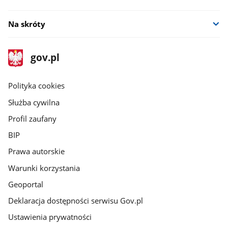
Na skróty
stopka
Strona
gov.pl
gov.pl
główna
gov.pl
Polityka cookies
Służba cywilna
Profil zaufany
BIP
Prawa autorskie
Warunki korzystania
Geoportal
Deklaracja dostępności serwisu Gov.pl
Ustawienia prywatności