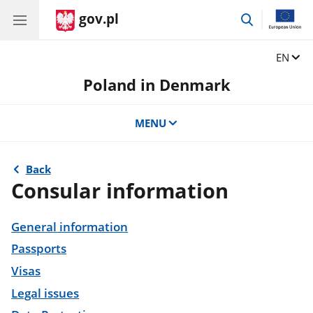
gov.pl
go
to
search
Change
EN
Poland in Denmark
MENU
Back
Consular information
General information
Passports
Visas
Legal issues