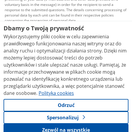
voluntary basis in the message) in order for the recipient to send a
response to the submitted questions. The details concerning processing of
personal data by each unit can be found in their respective policies
concerning the processing of personal data.
Dbamy o Twoją prywatność
All content published on this website is covered by a
Wykorzystujemy pliki cookie w celu zapewnienia
Creative Commons Attribution 3.0 PL
license, unless
stated otherwise.
prawidłowego funkcjonowania naszej witryny oraz do
analizy ruchu i optymalizacji działania strony. Dzięki nim
możemy lepiej dostosować treści do potrzeb
użytkowników i stale ulepszać nasze usługi. Pamiętaj, że
informacje przechowywane w plikach cookie mogą
pozwalać na identyfikację konkretnego urządzenia lub
przeglądarki użytkownika, a więc potencjalnie stanowić
dane osobowe.
Polityka cookies
Odrzuć
Spersonalizuj
Zezwól na wszystkie