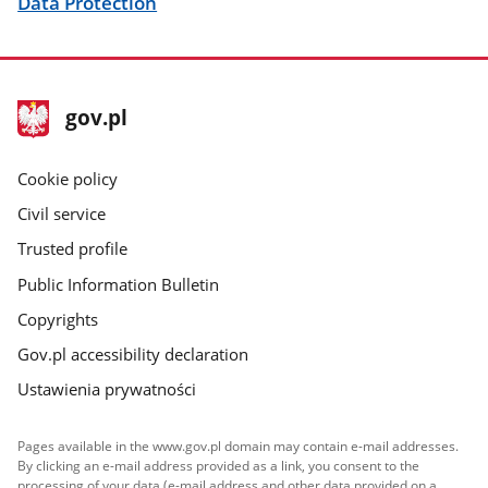
Data Protection
footer
Main
gov.pl
gov.pl
site
Cookie policy
Civil service
Trusted profile
Public Information Bulletin
Copyrights
Gov.pl accessibility declaration
Ustawienia prywatności
Pages available in the www.gov.pl domain may contain e-mail addresses.
By clicking an e-mail address provided as a link, you consent to the
processing of your data (e-mail address and other data provided on a