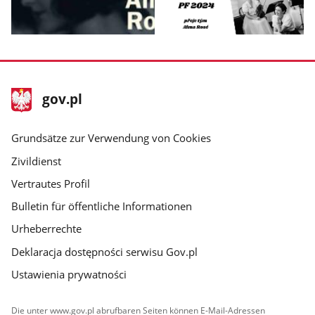
Bild
Bild
1
2
aus
aus
der
der
Fußzeile
Hauptseite
gov.pl
Galerie
Galerie
gov.pl
gov.pl
anzeigen.
anzeigen.
Grundsätze zur Verwendung von Cookies
Zivildienst
Vertrautes Profil
Bulletin für öffentliche Informationen
Urheberrechte
Deklaracja dostępności serwisu Gov.pl
Ustawienia prywatności
Die unter www.gov.pl abrufbaren Seiten können E-Mail-Adressen