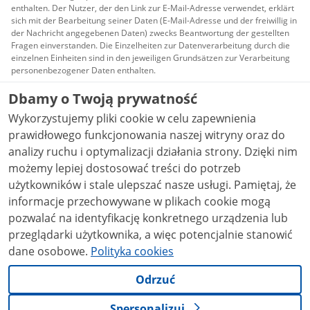
enthalten. Der Nutzer, der den Link zur E-Mail-Adresse verwendet, erklärt
sich mit der Bearbeitung seiner Daten (E-Mail-Adresse und der freiwillig in
der Nachricht angegebenen Daten) zwecks Beantwortung der gestellten
Fragen einverstanden. Die Einzelheiten zur Datenverarbeitung durch die
einzelnen Einheiten sind in den jeweiligen Grundsätzen zur Verarbeitung
personenbezogener Daten enthalten.
Dbamy o Twoją prywatność
Alle auf dieser Website veröffentlichten Inhalte
werden unter der Lizenz
Creative Commons
Wykorzystujemy pliki cookie w celu zapewnienia
Namensnennung 3.0 Polen
zur Verfügung gestellt,
sofern nicht anders angegeben wurde.
prawidłowego funkcjonowania naszej witryny oraz do
analizy ruchu i optymalizacji działania strony. Dzięki nim
możemy lepiej dostosować treści do potrzeb
użytkowników i stale ulepszać nasze usługi. Pamiętaj, że
informacje przechowywane w plikach cookie mogą
pozwalać na identyfikację konkretnego urządzenia lub
przeglądarki użytkownika, a więc potencjalnie stanowić
dane osobowe.
Polityka cookies
Odrzuć
Spersonalizuj