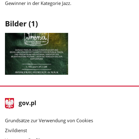
Gewinner in der Kategorie Jazz.
Bilder (1)
Bild
1
aus
der
Fußzeile
Hauptseite
gov.pl
Galerie
gov.pl
gov.pl
anzeigen.
Grundsätze zur Verwendung von Cookies
Zivildienst