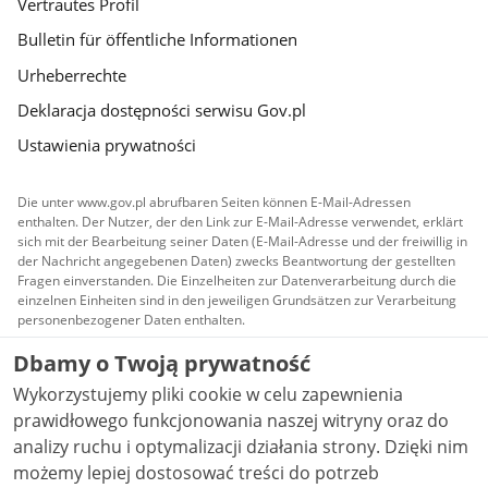
Vertrautes Profil
Bulletin für öffentliche Informationen
Urheberrechte
Deklaracja dostępności serwisu Gov.pl
Ustawienia prywatności
Die unter www.gov.pl abrufbaren Seiten können E-Mail-Adressen
enthalten. Der Nutzer, der den Link zur E-Mail-Adresse verwendet, erklärt
sich mit der Bearbeitung seiner Daten (E-Mail-Adresse und der freiwillig in
der Nachricht angegebenen Daten) zwecks Beantwortung der gestellten
Fragen einverstanden. Die Einzelheiten zur Datenverarbeitung durch die
einzelnen Einheiten sind in den jeweiligen Grundsätzen zur Verarbeitung
personenbezogener Daten enthalten.
Dbamy o Twoją prywatność
Alle auf dieser Website veröffentlichten Inhalte
werden unter der Lizenz
Creative Commons
Wykorzystujemy pliki cookie w celu zapewnienia
Namensnennung 3.0 Polen
zur Verfügung gestellt,
sofern nicht anders angegeben wurde.
prawidłowego funkcjonowania naszej witryny oraz do
analizy ruchu i optymalizacji działania strony. Dzięki nim
możemy lepiej dostosować treści do potrzeb