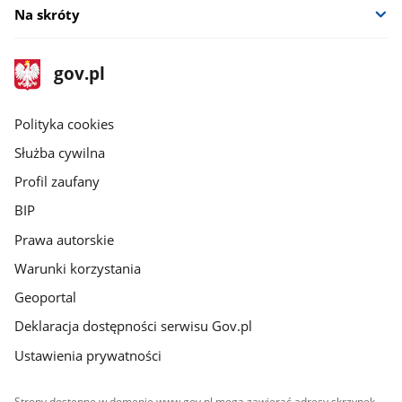
Na skróty
stopka
Strona
gov.pl
gov.pl
główna
gov.pl
Polityka cookies
Służba cywilna
Profil zaufany
BIP
Prawa autorskie
Warunki korzystania
Geoportal
Deklaracja dostępności serwisu Gov.pl
Ustawienia prywatności
Strony dostępne w domenie www.gov.pl mogą zawierać adresy skrzynek