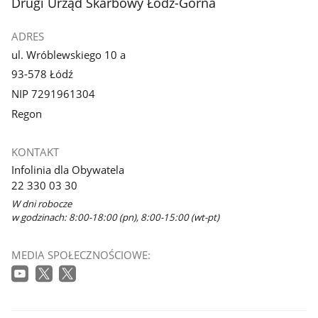
stopka
Drugi Urząd Skarbowy Łódź-Górna
ADRES
ul. Wróblewskiego 10 a
93-578 Łódź
NIP 7291961304
Regon
KONTAKT
Infolinia dla Obywatela
22 330 03 30
W dni robocze
w godzinach: 8:00-18:00 (pn), 8:00-15:00 (wt-pt)
MEDIA SPOŁECZNOŚCIOWE: