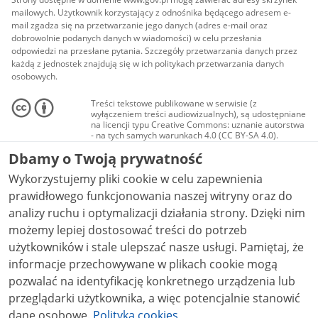
mailowych. Użytkownik korzystający z odnośnika będącego adresem e-
mail zgadza się na przetwarzanie jego danych (adres e-mail oraz
dobrowolnie podanych danych w wiadomości) w celu przesłania
odpowiedzi na przesłane pytania. Szczegóły przetwarzania danych przez
każdą z jednostek znajdują się w ich politykach przetwarzania danych
osobowych.
Treści tekstowe publikowane w serwisie (z
wyłączeniem treści audiowizualnych), są udostępniane
na licencji typu Creative Commons: uznanie autorstwa
- na tych samych warunkach 4.0 (CC BY-SA 4.0).
Materiały audiowizualne, w tym zdjęcia, materiały
Dbamy o Twoją prywatność
audio i wideo, są udostępniane na licencji typu
Creative Commons: uznanie autorstwa użycie
Wykorzystujemy pliki cookie w celu zapewnienia
niekomercyjne - bez utworów zależnych 4.0 (CC BY-
NC-ND 4.0), o ile nie jest to stwierdzone inaczej.
prawidłowego funkcjonowania naszej witryny oraz do
analizy ruchu i optymalizacji działania strony. Dzięki nim
możemy lepiej dostosować treści do potrzeb
użytkowników i stale ulepszać nasze usługi. Pamiętaj, że
informacje przechowywane w plikach cookie mogą
pozwalać na identyfikację konkretnego urządzenia lub
przeglądarki użytkownika, a więc potencjalnie stanowić
dane osobowe.
Polityka cookies