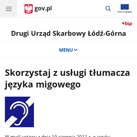
gov.pl
przejdź
do
wyszukiwar
Drugi Urząd Skarbowy Łódź-Górna
MENU
Skorzystaj z usługi tłumacza
języka migowego
W myśl ustawy z dnia 19 sierpnia 2011 r. o języku