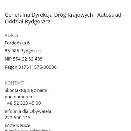
3
4
z
z
stopka
Generalna Dyrekcja Dróg Krajowych i Autostrad -
galerii.
galerii.
Oddział Bydgoszcz
ADRES
Fordońska 6
85-085 Bydgoszcz
NIP 554 22 52 485
Regon 017511575-00036
KONTAKT
Skontaktuj się z nami
pod numerem:
+48 52 323 45 00
Infolinia dla Obywatela
222 500 115
W dni robocze
w godzinach: -całodobowo