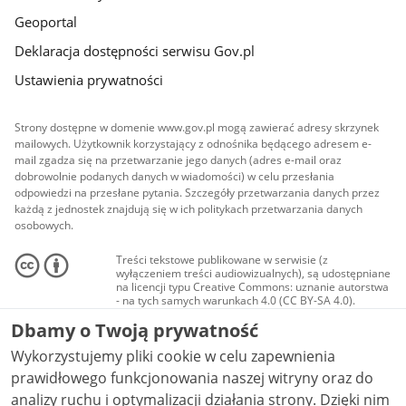
Geoportal
Deklaracja dostępności serwisu Gov.pl
Ustawienia prywatności
Strony dostępne w domenie www.gov.pl mogą zawierać adresy skrzynek
mailowych. Użytkownik korzystający z odnośnika będącego adresem e-
mail zgadza się na przetwarzanie jego danych (adres e-mail oraz
dobrowolnie podanych danych w wiadomości) w celu przesłania
odpowiedzi na przesłane pytania. Szczegóły przetwarzania danych przez
każdą z jednostek znajdują się w ich politykach przetwarzania danych
osobowych.
Treści tekstowe publikowane w serwisie (z
wyłączeniem treści audiowizualnych), są udostępniane
na licencji typu Creative Commons: uznanie autorstwa
- na tych samych warunkach 4.0 (CC BY-SA 4.0).
Materiały audiowizualne, w tym zdjęcia, materiały
Dbamy o Twoją prywatność
audio i wideo, są udostępniane na licencji typu
Creative Commons: uznanie autorstwa użycie
Wykorzystujemy pliki cookie w celu zapewnienia
niekomercyjne - bez utworów zależnych 4.0 (CC BY-
NC-ND 4.0), o ile nie jest to stwierdzone inaczej.
prawidłowego funkcjonowania naszej witryny oraz do
analizy ruchu i optymalizacji działania strony. Dzięki nim