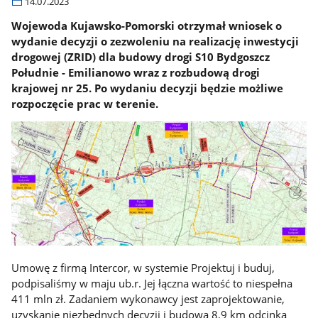
14.07.2023
Wojewoda Kujawsko-Pomorski otrzymał wniosek o
wydanie decyzji o zezwoleniu na realizację inwestycji
drogowej (ZRID) dla budowy drogi S10 Bydgoszcz
Południe - Emilianowo wraz z rozbudową drogi
krajowej nr 25. Po wydaniu decyzji będzie możliwe
rozpoczęcie prac w terenie.
Umowę z firmą Intercor, w systemie Projektuj i buduj,
podpisaliśmy w maju ub.r. Jej łączna wartość to niespełna
411 mln zł. Zadaniem wykonawcy jest zaprojektowanie,
uzyskanie niezbędnych decyzji i budowa 8,9 km odcinka