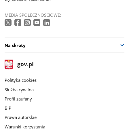
MEDIA SPOŁECZNOŚCIOWE:
Na skróty
stopka
Strona
gov.pl
gov.pl
główna
gov.pl
Polityka cookies
Służba cywilna
Profil zaufany
BIP
Prawa autorskie
Warunki korzystania