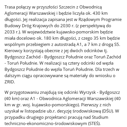
Trasa połączy w przyszłości Szczecin z Obwodnicą
Aglomeracji Warszawskiej i będzie liczyła ok. 430 km
długości. Jej realizacja zapisana jest w Rządowym Programie
Budowy Dróg Krajowych do 2030 r. (z perspektywą do
2033 r.). W województwie kujawsko-pomorskim będzie
miała docelowo ok. 180 km długości, z czego 35 km będzie
wspólnym przebiegiem z autostradą A1, a 7 km z drogą S5.
Kierowcy korzystają obecnie z jej dwóch odcinków tj.
Bydgoszcz Zachód - Bydgoszcz Południe oraz Toruń Zachód
- Toruń Południe. W realizacji są cztery odcinki od węzła
Bydgoszcz Południe do węzła Toruń Południe. Dla trzech w
dalszym ciągu opracowywane są materiały do wniosku o
ZRID.
W przygotowaniu znajdują się odcinki Wyrzysk - Bydgoszcz
(40 km) oraz A1 - Obwodnica Aglomeracji Warszawskiej (40
km w gr. woj. kujawsko-pomorskiego). Pierwszy z nich
uzyskał w listopadzie ub.r. decyzję środowiskową (DŚU). W
przypadku drugiego projektanci pracują nad Studium
techniczno-ekonomiczno-środowiskowym (STEŚ).