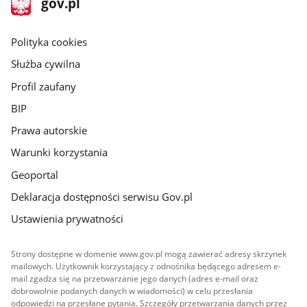
Strona
gov.pl
gov.pl
główna
gov.pl
Polityka cookies
Służba cywilna
Profil zaufany
BIP
Prawa autorskie
Warunki korzystania
Geoportal
Deklaracja dostępności serwisu Gov.pl
Ustawienia prywatności
Strony dostępne w domenie www.gov.pl mogą zawierać adresy skrzynek
mailowych. Użytkownik korzystający z odnośnika będącego adresem e-
mail zgadza się na przetwarzanie jego danych (adres e-mail oraz
dobrowolnie podanych danych w wiadomości) w celu przesłania
odpowiedzi na przesłane pytania. Szczegóły przetwarzania danych przez