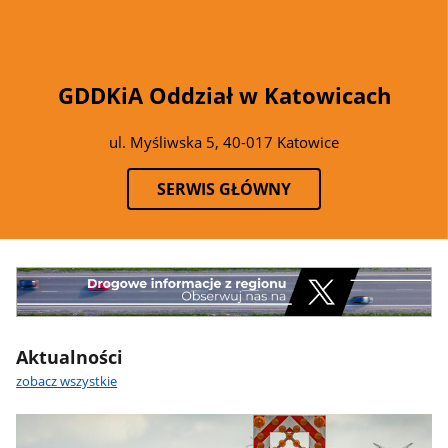
GDDKiA Oddział w Katowicach
ul. Myśliwska 5, 40-017 Katowice
SERWIS GŁÓWNY
Banner
Baner
formatowanie
nad
aktualnościami
Aktualności
zobacz wszystkie