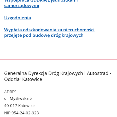
samorządowymi
Uzgodnienia
Wypłata odszkodowania za nieruchomości
przejęte pod budowę dróg krajowych
stopka
Generalna Dyrekcja Dróg Krajowych i Autostrad -
Oddział Katowice
ADRES
ul. Myśliwska 5
40-017 Katowice
NIP 954-24-02-923