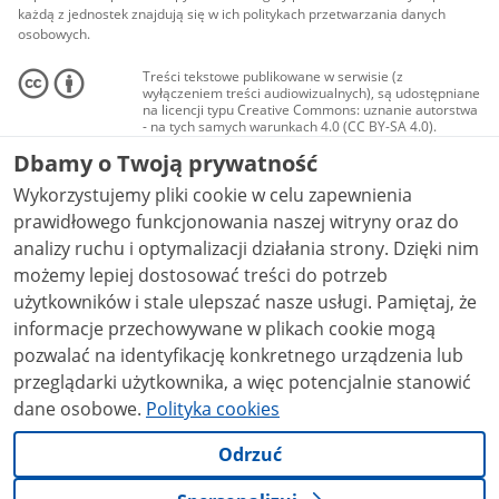
każdą z jednostek znajdują się w ich politykach przetwarzania danych
osobowych.
Treści tekstowe publikowane w serwisie (z
wyłączeniem treści audiowizualnych), są udostępniane
na licencji typu Creative Commons: uznanie autorstwa
- na tych samych warunkach 4.0 (CC BY-SA 4.0).
Materiały audiowizualne, w tym zdjęcia, materiały
Dbamy o Twoją prywatność
audio i wideo, są udostępniane na licencji typu
Creative Commons: uznanie autorstwa użycie
Wykorzystujemy pliki cookie w celu zapewnienia
niekomercyjne - bez utworów zależnych 4.0 (CC BY-
NC-ND 4.0), o ile nie jest to stwierdzone inaczej.
prawidłowego funkcjonowania naszej witryny oraz do
analizy ruchu i optymalizacji działania strony. Dzięki nim
możemy lepiej dostosować treści do potrzeb
użytkowników i stale ulepszać nasze usługi. Pamiętaj, że
informacje przechowywane w plikach cookie mogą
pozwalać na identyfikację konkretnego urządzenia lub
przeglądarki użytkownika, a więc potencjalnie stanowić
dane osobowe.
Polityka cookies
Odrzuć