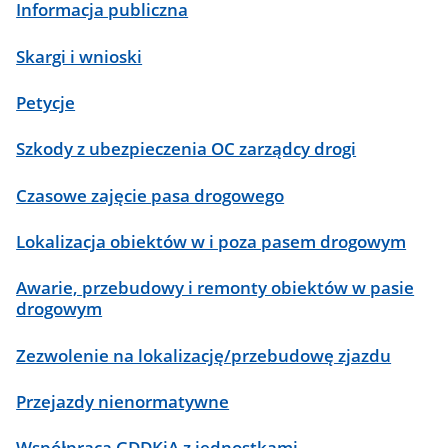
Informacja publiczna
Skargi i wnioski
Petycje
Szkody z ubezpieczenia OC zarządcy drogi
Czasowe zajęcie pasa drogowego
Lokalizacja obiektów w i poza pasem drogowym
Awarie, przebudowy i remonty obiektów w pasie
drogowym
Zezwolenie na lokalizację/przebudowę zjazdu
Przejazdy nienormatywne
Współpraca GDDKiA z jednostkami