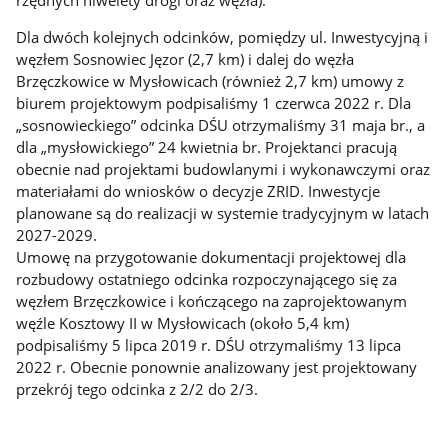
rzędnych niwelety drogi oraz węzła).
Dla dwóch kolejnych odcinków, pomiędzy ul. Inwestycyjną i
węzłem Sosnowiec Jęzor (2,7 km) i dalej do węzła
Brzęczkowice w Mysłowicach (również 2,7 km) umowy z
biurem projektowym podpisaliśmy 1 czerwca 2022 r. Dla
„sosnowieckiego” odcinka DŚU otrzymaliśmy 31 maja br., a
dla „mysłowickiego” 24 kwietnia br. Projektanci pracują
obecnie nad projektami budowlanymi i wykonawczymi oraz
materiałami do wniosków o decyzje ZRID. Inwestycje
planowane są do realizacji w systemie tradycyjnym w latach
2027-2029.
Umowę na przygotowanie dokumentacji projektowej dla
rozbudowy ostatniego odcinka rozpoczynającego się za
węzłem Brzęczkowice i kończącego na zaprojektowanym
węźle Kosztowy II w Mysłowicach (około 5,4 km)
podpisaliśmy 5 lipca 2019 r. DŚU otrzymaliśmy 13 lipca
2022 r. Obecnie ponownie analizowany jest projektowany
przekrój tego odcinka z 2/2 do 2/3.