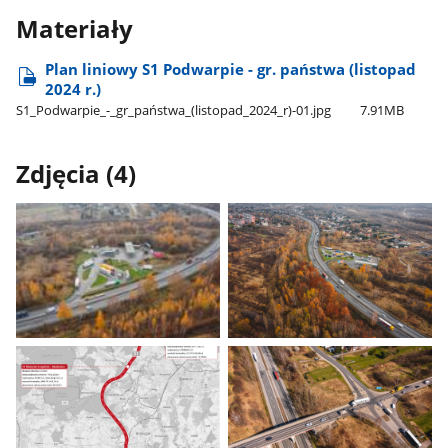
Materiały
Plan liniowy S1 Podwarpie - gr. państwa (listopad
2024 r.)
S1​_Podwarpie​_-​_gr​_państwa​_(listopad​_2024​_r)-01.jpg
7.91MB
Zdjęcia (4)
Pokaż
Pokaż
zdjęcie
zdjęcie
1
2
z
z
galerii.
galerii.