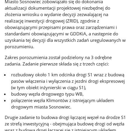
Miasto Sosnowiec zobowiązało się do dokonania
aktualizacji dokumentacji projektowej niezbędnej do
złożenia wniosku o wydanie decyzji zezwalającej na
realizację inwestycji drogowej (ZRID), zgodnie z
obowiązującymi przepisami prawa oraz zarządzeniami i
standardami obowiązującymi w GDDKiA, a następnie do
uzyskania tej decyzji dla wszystkich zadań uregulowanych w
porozumieniu.
Zakres porozumienia został podzielony na 3 odrębne
zadania. Zadanie pierwsze składa się z trzech części:
rozbudowy około 1 km odcinka drogi S1 wraz z budową
pasów włączenia i wyłączenia z jezdni drogi ekspresowej
(w tym obiekt inżynierski w ciągu S1),
budowy węzła drogowego typu WB,
połączenie węzła Klimontów z istniejącym układem
drogowym miasta Sosnowiec.
Drugie zadanie to budowa drogi łączącej węzeł na drodze S1
ze strefą inwestycyjną - obejmująca budowę drogi od węzła
wraz z budową drogi łączącej się z istniejącym układem