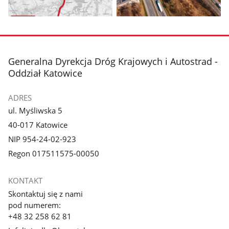
Pokaż
Pokaż
zdjęcie
zdjęcie
3
4
z
z
stopka
Generalna Dyrekcja Dróg Krajowych i Autostrad -
galerii.
galerii.
Oddział Katowice
ADRES
ul. Myśliwska 5
40-017 Katowice
NIP 954-24-02-923
Regon 017511575-00050
KONTAKT
Skontaktuj się z nami
pod numerem:
+48 32 258 62 81