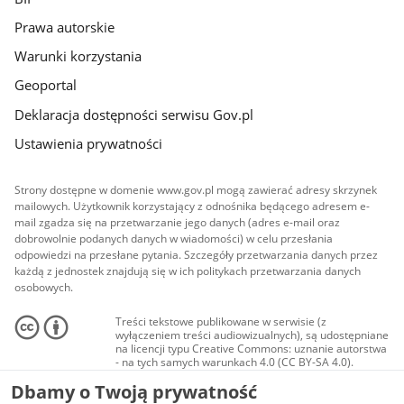
Prawa autorskie
Warunki korzystania
Geoportal
Deklaracja dostępności serwisu Gov.pl
Ustawienia prywatności
Strony dostępne w domenie www.gov.pl mogą zawierać adresy skrzynek
mailowych. Użytkownik korzystający z odnośnika będącego adresem e-
mail zgadza się na przetwarzanie jego danych (adres e-mail oraz
dobrowolnie podanych danych w wiadomości) w celu przesłania
odpowiedzi na przesłane pytania. Szczegóły przetwarzania danych przez
każdą z jednostek znajdują się w ich politykach przetwarzania danych
osobowych.
Treści tekstowe publikowane w serwisie (z
wyłączeniem treści audiowizualnych), są udostępniane
na licencji typu Creative Commons: uznanie autorstwa
- na tych samych warunkach 4.0 (CC BY-SA 4.0).
Materiały audiowizualne, w tym zdjęcia, materiały
Dbamy o Twoją prywatność
audio i wideo, są udostępniane na licencji typu
Creative Commons: uznanie autorstwa użycie