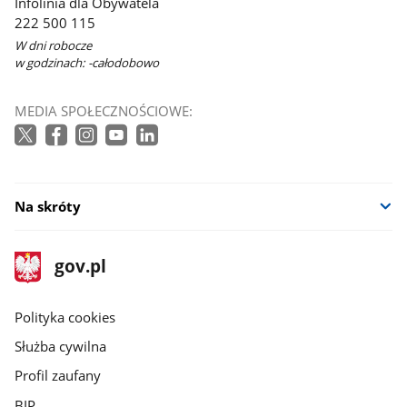
Infolinia dla Obywatela
222 500 115
W dni robocze
w godzinach: -całodobowo
MEDIA SPOŁECZNOŚCIOWE:
Na skróty
stopka
Strona
gov.pl
gov.pl
główna
gov.pl
Polityka cookies
Służba cywilna
Profil zaufany
BIP