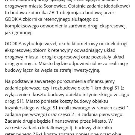
drogowym miasta Sosnowiec. Ostatnie zadanie (dodatkowe)
to budowa zbiornika ZB-1 obejmująca budowę przez
GDDKiA zbiornika retencyjnego służącego do
kompleksowego odwodnienia zarówno drogi ekspresowej,
jak i gminnej.
GDDKiA wybuduje węzeł, około kilometrowy odcinek drogi
ekspresowej, zbiornik retencyjny odwadniający układ
drogowy miasta i drogi ekspresowej oraz pozostały układ
dróg gminnych. Miasto będzie odpowiedzialne za realizację
budowy łącznika węzła ze strefą inwestycyjną.
Na podstawie zawartego porozumienia sfinansujemy
zadanie pierwsze, czyli rozbudowę około 1 km drogi S1 (z
wyłączeniem kosztu budowy obiektu inżynierskiego w ciągu
drogi S1). Miasto poniesie koszty budowy obiektu
inżynierskiego w ciągu S1 (realizowanego w ramach części 1
zadania pierwszego) oraz części 2 i 3 zadania pierwszego.
Zadanie drugie będzie finansowane przez Miasto. W
zakresie zadania dodatkowego tj. budowy zbiornika
retencyjnego ZB-1 koszty zostaną poniesione przez obie