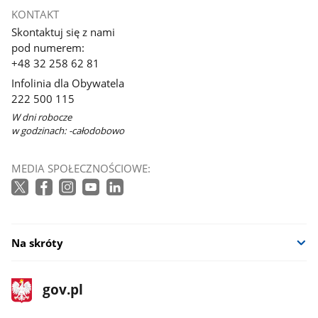
KONTAKT
Skontaktuj się z nami
pod numerem:
+48 32 258 62 81
Infolinia dla Obywatela
222 500 115
W dni robocze
w godzinach: -całodobowo
MEDIA SPOŁECZNOŚCIOWE:
Na skróty
stopka
Strona
gov.pl
gov.pl
główna