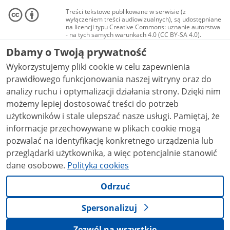
Treści tekstowe publikowane w serwisie (z
wyłączeniem treści audiowizualnych), są udostępniane
na licencji typu Creative Commons: uznanie autorstwa
- na tych samych warunkach 4.0 (CC BY-SA 4.0).
Materiały audiowizualne, w tym zdjęcia, materiały
Dbamy o Twoją prywatność
audio i wideo, są udostępniane na licencji typu
Creative Commons: uznanie autorstwa użycie
Wykorzystujemy pliki cookie w celu zapewnienia
niekomercyjne - bez utworów zależnych 4.0 (CC BY-
NC-ND 4.0), o ile nie jest to stwierdzone inaczej.
prawidłowego funkcjonowania naszej witryny oraz do
analizy ruchu i optymalizacji działania strony. Dzięki nim
możemy lepiej dostosować treści do potrzeb
użytkowników i stale ulepszać nasze usługi. Pamiętaj, że
informacje przechowywane w plikach cookie mogą
pozwalać na identyfikację konkretnego urządzenia lub
przeglądarki użytkownika, a więc potencjalnie stanowić
dane osobowe.
Polityka cookies
Odrzuć
Spersonalizuj
Zezwól na wszystkie