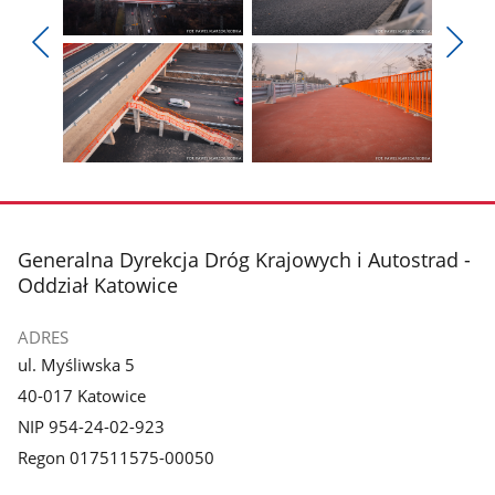
Pokaż
Pokaż
zdjęcie
zdjęcie
Pokaż
Poka
1
2
poprzednie
nest
z
z
zdjęcia
zdjęc
galerii.
galerii.
Pokaż
Pokaż
zdjęcie
zdjęcie
3
4
z
z
stopka
Generalna Dyrekcja Dróg Krajowych i Autostrad -
galerii.
galerii.
Oddział Katowice
ADRES
ul. Myśliwska 5
40-017 Katowice
NIP 954-24-02-923
Regon 017511575-00050