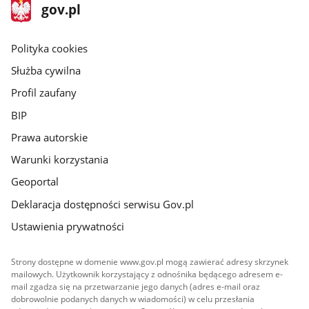
stopka
Strona
gov.pl
gov.pl
główna
gov.pl
Polityka cookies
Służba cywilna
Profil zaufany
BIP
Prawa autorskie
Warunki korzystania
Geoportal
Deklaracja dostępności serwisu Gov.pl
Ustawienia prywatności
Strony dostępne w domenie www.gov.pl mogą zawierać adresy skrzynek
mailowych. Użytkownik korzystający z odnośnika będącego adresem e-
mail zgadza się na przetwarzanie jego danych (adres e-mail oraz
dobrowolnie podanych danych w wiadomości) w celu przesłania