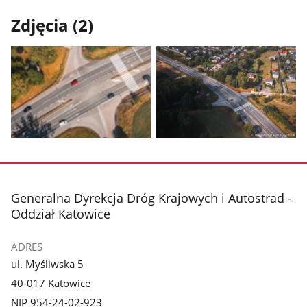
Zdjęcia (2)
Pokaż
Pokaż
zdjęcie
zdjęcie
1
2
z
z
stopka
Generalna Dyrekcja Dróg Krajowych i Autostrad -
galerii.
galerii.
Oddział Katowice
ADRES
ul. Myśliwska 5
40-017 Katowice
NIP 954-24-02-923