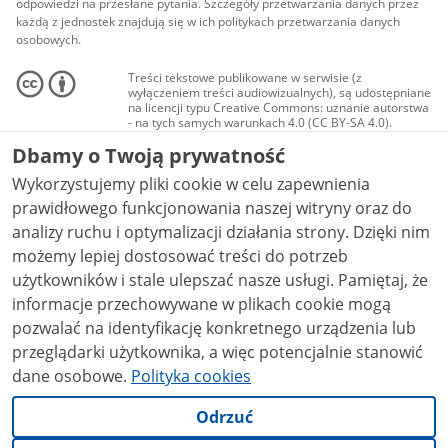
odpowiedzi na przesłane pytania. Szczegóły przetwarzania danych przez
każdą z jednostek znajdują się w ich politykach przetwarzania danych
osobowych.
Treści tekstowe publikowane w serwisie (z
wyłączeniem treści audiowizualnych), są udostępniane
na licencji typu Creative Commons: uznanie autorstwa
- na tych samych warunkach 4.0 (CC BY-SA 4.0).
Materiały audiowizualne, w tym zdjęcia, materiały
Dbamy o Twoją prywatność
audio i wideo, są udostępniane na licencji typu
Creative Commons: uznanie autorstwa użycie
Wykorzystujemy pliki cookie w celu zapewnienia
niekomercyjne - bez utworów zależnych 4.0 (CC BY-
NC-ND 4.0), o ile nie jest to stwierdzone inaczej.
prawidłowego funkcjonowania naszej witryny oraz do
analizy ruchu i optymalizacji działania strony. Dzięki nim
możemy lepiej dostosować treści do potrzeb
użytkowników i stale ulepszać nasze usługi. Pamiętaj, że
informacje przechowywane w plikach cookie mogą
pozwalać na identyfikację konkretnego urządzenia lub
przeglądarki użytkownika, a więc potencjalnie stanowić
dane osobowe.
Polityka cookies
Odrzuć