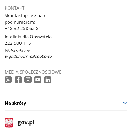
KONTAKT
Skontaktuj się z nami
pod numerem:
+48 32 258 62 81
Infolinia dla Obywatela
222 500 115
W dni robocze
w godzinach: -całodobowo
MEDIA SPOŁECZNOŚCIOWE:
Na skróty
stopka
Strona
gov.pl
gov.pl
główna