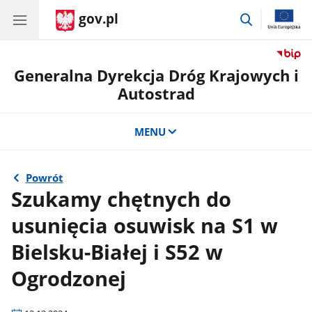
gov.pl
przejdź
do
wyszukiwar
Generalna Dyrekcja Dróg Krajowych i
Autostrad
MENU
Powrót
Szukamy chętnych do
usunięcia osuwisk na S1 w
Bielsku-Białej i S52 w
Ogrodzonej