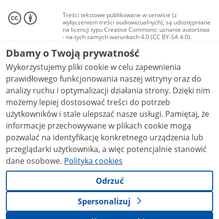
Treści tekstowe publikowane w serwisie (z
wyłączeniem treści audiowizualnych), są udostępniane
na licencji typu Creative Commons: uznanie autorstwa
- na tych samych warunkach 4.0 (CC BY-SA 4.0).
Materiały audiowizualne, w tym zdjęcia, materiały
Dbamy o Twoją prywatność
audio i wideo, są udostępniane na licencji typu
Creative Commons: uznanie autorstwa użycie
Wykorzystujemy pliki cookie w celu zapewnienia
niekomercyjne - bez utworów zależnych 4.0 (CC BY-
NC-ND 4.0), o ile nie jest to stwierdzone inaczej.
prawidłowego funkcjonowania naszej witryny oraz do
analizy ruchu i optymalizacji działania strony. Dzięki nim
możemy lepiej dostosować treści do potrzeb
użytkowników i stale ulepszać nasze usługi. Pamiętaj, że
informacje przechowywane w plikach cookie mogą
pozwalać na identyfikację konkretnego urządzenia lub
przeglądarki użytkownika, a więc potencjalnie stanowić
dane osobowe.
Polityka cookies
Odrzuć
Spersonalizuj