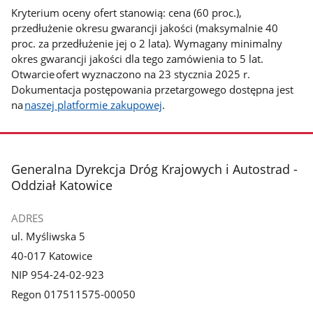
Kryterium oceny ofert stanowią: cena (60 proc.),
przedłużenie okresu gwarancji jakości (maksymalnie 40
proc. za przedłużenie jej o 2 lata). Wymagany minimalny
okres gwarancji jakości dla tego zamówienia to 5 lat.
Otwarcie ofert wyznaczono na 23 stycznia 2025 r.
Dokumentacja postępowania przetargowego dostępna jest
na
naszej platformie zakupowej
.
stopka
Generalna Dyrekcja Dróg Krajowych i Autostrad -
Oddział Katowice
ADRES
ul. Myśliwska 5
40-017 Katowice
NIP 954-24-02-923
Regon 017511575-00050