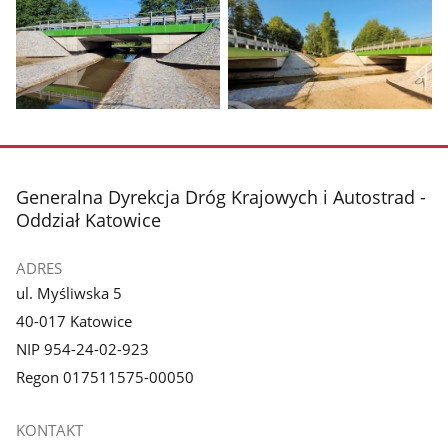
1
2
z
z
galerii.
galerii.
Pokaż
Pokaż
zdjęcie
zdjęcie
3
4
z
z
stopka
Generalna Dyrekcja Dróg Krajowych i Autostrad -
galerii.
galerii.
Oddział Katowice
ADRES
ul. Myśliwska 5
40-017 Katowice
NIP 954-24-02-923
Regon 017511575-00050
KONTAKT