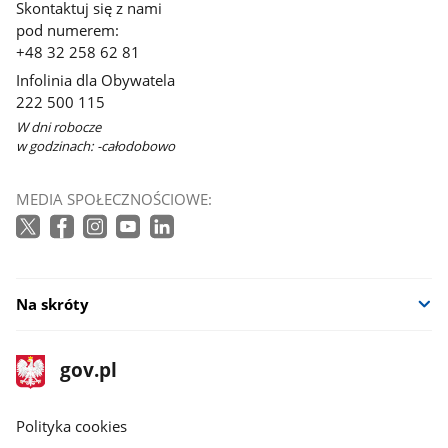
Skontaktuj się z nami
pod numerem:
+48 32 258 62 81
Infolinia dla Obywatela
222 500 115
W dni robocze
w godzinach: -całodobowo
MEDIA SPOŁECZNOŚCIOWE:
Na skróty
stopka
Strona
gov.pl
gov.pl
główna
gov.pl
Polityka cookies