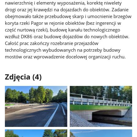
nawierzchnię i elementy wyposażenia, korektę niwelety
drogi oraz jej krawędzi na dojazdach do obiektów. Zadanie
obejmowało także przebudowę skarp i umocnienie brzegów
koryta rzeki Pagor w rejonie obiektów (bez ingerencji w
część nurtową rzeki), budowę kanału technologicznego
wzdłuż DK86 oraz budowę dojazdów do nowych obiektów.
Całość prac zakończy rozebranie przejazdów
technologicznych wybudowanych na potrzeby budowy
mostów oraz wprowadzenie docelowej organizacji ruchu.
Zdjęcia (4)
Pokaż
Pokaż
zdjęcie
zdjęcie