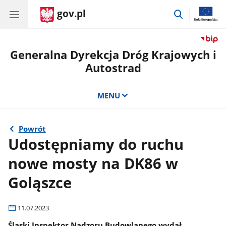
gov.pl
przejdź
do
wyszukiwar
Generalna Dyrekcja Dróg Krajowych i
Autostrad
MENU
Powrót
Udostępniamy do ruchu
nowe mosty na DK86 w
Goląszce
11.07.2023
Śląski Inspektor Nadzoru Budowlanego wydał