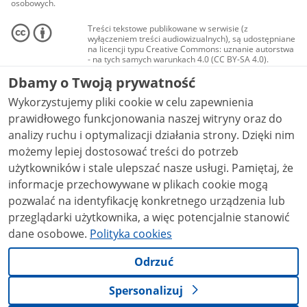
osobowych.
Treści tekstowe publikowane w serwisie (z
wyłączeniem treści audiowizualnych), są udostępniane
na licencji typu Creative Commons: uznanie autorstwa
- na tych samych warunkach 4.0 (CC BY-SA 4.0).
Materiały audiowizualne, w tym zdjęcia, materiały
Dbamy o Twoją prywatność
audio i wideo, są udostępniane na licencji typu
Creative Commons: uznanie autorstwa użycie
Wykorzystujemy pliki cookie w celu zapewnienia
niekomercyjne - bez utworów zależnych 4.0 (CC BY-
NC-ND 4.0), o ile nie jest to stwierdzone inaczej.
prawidłowego funkcjonowania naszej witryny oraz do
analizy ruchu i optymalizacji działania strony. Dzięki nim
możemy lepiej dostosować treści do potrzeb
użytkowników i stale ulepszać nasze usługi. Pamiętaj, że
informacje przechowywane w plikach cookie mogą
pozwalać na identyfikację konkretnego urządzenia lub
przeglądarki użytkownika, a więc potencjalnie stanowić
dane osobowe.
Polityka cookies
Odrzuć
Spersonalizuj