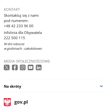
KONTAKT
Skontaktuj się z nami
pod numerem:
+48 42 233 96 00
Infolinia dla Obywatela
222 500 115
W dni robocze
w godzinach: -całodobowo
MEDIA SPOŁECZNOŚCIOWE:
Na skróty
stopka
Strona
gov.pl
gov.pl