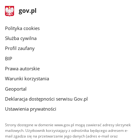
stopka
Strona
gov.pl
gov.pl
główna
gov.pl
Polityka cookies
Służba cywilna
Profil zaufany
BIP
Prawa autorskie
Warunki korzystania
Geoportal
Deklaracja dostępności serwisu Gov.pl
Ustawienia prywatności
Strony dostępne w domenie www.gov.pl mogą zawierać adresy skrzynek
mailowych. Użytkownik korzystający z odnośnika będącego adresem e-
mail zgadza się na przetwarzanie jego danych (adres e-mail oraz