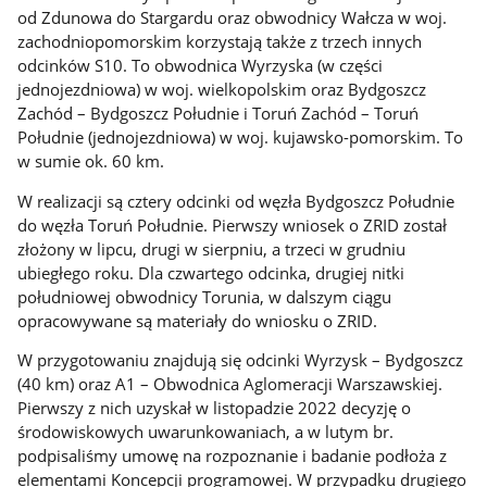
od Zdunowa do Stargardu oraz obwodnicy Wałcza w woj.
zachodniopomorskim korzystają także z trzech innych
odcinków S10. To obwodnica Wyrzyska (w części
jednojezdniowa) w woj. wielkopolskim oraz Bydgoszcz
Zachód – Bydgoszcz Południe i Toruń Zachód – Toruń
Południe (jednojezdniowa) w woj. kujawsko-pomorskim. To
w sumie ok. 60 km.
W realizacji są cztery odcinki od węzła Bydgoszcz Południe
do węzła Toruń Południe. Pierwszy wniosek o ZRID został
złożony w lipcu, drugi w sierpniu, a trzeci w grudniu
ubiegłego roku. Dla czwartego odcinka, drugiej nitki
południowej obwodnicy Torunia, w dalszym ciągu
opracowywane są materiały do wniosku o ZRID.
W przygotowaniu znajdują się odcinki Wyrzysk – Bydgoszcz
(40 km) oraz A1 – Obwodnica Aglomeracji Warszawskiej.
Pierwszy z nich uzyskał w listopadzie 2022 decyzję o
środowiskowych uwarunkowaniach, a w lutym br.
podpisaliśmy umowę na rozpoznanie i badanie podłoża z
elementami Koncepcji programowej. W przypadku drugiego