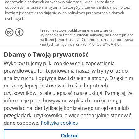
dobrowolnie podanych danych w wiadomości) w celu przesłania
odpowiedzi na przesłane pytania. Szczegóły przetwarzania danych przez
każdą z jednostek znajdują się w ich politykach przetwarzania danych
osobowych.
Treści tekstowe publikowane w serwisie (z
wyłączeniem treści audiowizualnych), są udostępniane
na licencji typu Creative Commons: uznanie autorstwa
- na tych samych warunkach 4.0 (CC BY-SA 4.0).
Materiały audiowizualne, w tym zdjęcia, materiały
Dbamy o Twoją prywatność
audio i wideo, są udostępniane na licencji typu
Creative Commons: uznanie autorstwa użycie
Wykorzystujemy pliki cookie w celu zapewnienia
niekomercyjne - bez utworów zależnych 4.0 (CC BY-
NC-ND 4.0), o ile nie jest to stwierdzone inaczej.
prawidłowego funkcjonowania naszej witryny oraz do
analizy ruchu i optymalizacji działania strony. Dzięki nim
możemy lepiej dostosować treści do potrzeb
użytkowników i stale ulepszać nasze usługi. Pamiętaj, że
informacje przechowywane w plikach cookie mogą
pozwalać na identyfikację konkretnego urządzenia lub
przeglądarki użytkownika, a więc potencjalnie stanowić
dane osobowe.
Polityka cookies
Odrzuć