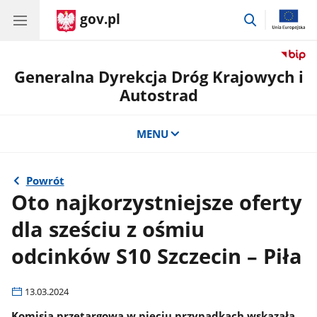
gov.pl
przejdź
do
wyszukiwar
Generalna Dyrekcja Dróg Krajowych i
Autostrad
MENU
Powrót
Oto najkorzystniejsze oferty
dla sześciu z ośmiu
odcinków S10 Szczecin – Piła
13.03.2024
Komisja przetargowa w pięciu przypadkach wskazała