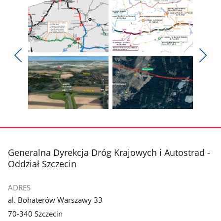
Pokaż
Pokaż
zdjęcie
zdjęcie
Pokaż
Poka
1
2
poprzednie
nest
z
z
zdjęcia
zdjęc
galerii.
galerii.
Pokaż
Pokaż
zdjęcie
zdjęcie
3
4
z
z
stopka
Generalna Dyrekcja Dróg Krajowych i Autostrad -
galerii.
galerii.
Oddział Szczecin
ADRES
al. Bohaterów Warszawy 33
70-340 Szczecin