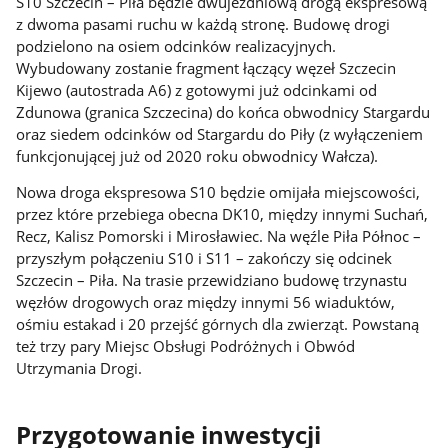
S10 Szczecin – Piła będzie dwujezdniową drogą ekspresową
z dwoma pasami ruchu w każdą stronę. Budowę drogi
podzielono na osiem odcinków realizacyjnych.
Wybudowany zostanie fragment łączący węzeł Szczecin
Kijewo (autostrada A6) z gotowymi już odcinkami od
Zdunowa (granica Szczecina) do końca obwodnicy Stargardu
oraz siedem odcinków od Stargardu do Piły (z wyłączeniem
funkcjonującej już od 2020 roku obwodnicy Wałcza).
Nowa droga ekspresowa S10 będzie omijała miejscowości,
przez które przebiega obecna DK10, między innymi Suchań,
Recz, Kalisz Pomorski i Mirosławiec. Na węźle Piła Północ –
przyszłym połączeniu S10 i S11 – zakończy się odcinek
Szczecin – Piła. Na trasie przewidziano budowę trzynastu
węzłów drogowych oraz między innymi 56 wiaduktów,
ośmiu estakad i 20 przejść górnych dla zwierząt. Powstaną
też trzy pary Miejsc Obsługi Podróżnych i Obwód
Utrzymania Drogi.
Przygotowanie inwestycji