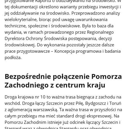
przygotowanie Raportu o oddziaływaniu na środowisko. W
tej dokumentacji określono warianty przebiegu inwestycji i
jej oddziaływanie na środowisko. Przeprowadzono analizy
wielokryterialne, biorąc pod uwagę uwarunkowania
techniczne, społeczne i środowiskowe. Była to baza dla
wydania, w ramach prowadzonego przez Regionalnego
Dyrektora Ochrony Środowiska postępowania, decyzji
środowiskowej. Do wykonania pozostały jeszcze dalsze
prace przygotowawcze – Koncepcja programowa i badania
podłoża.
Bezpośrednie połączenie Pomorza
Zachodniego z centrum kraju
Droga krajowa nr 10 to ważna trasa biegnąca z zachodu na
wschód. Droga łączy Szczecin przez Piłę, Bydgoszcz i Toruń
z aglomeracją warszawską. Ta ważna trasa w przyszłości na
całym przebiegu ma mieć standard drogi ekspresowej. Na
Pomorzu Zachodnim istnieje już odcinek łączący Szczecin i
Stargard wraz z obwodnicą Stargardu oraz obwodnica