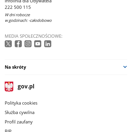
Infolinia dla Obywatela
222 500 115
W dni robocze
w godzinach: -całodobowo
MEDIA SPOŁECZNOŚCIOWE:
Na skróty
stopka
Strona
gov.pl
gov.pl
główna
gov.pl
Polityka cookies
Służba cywilna
Profil zaufany
BIP