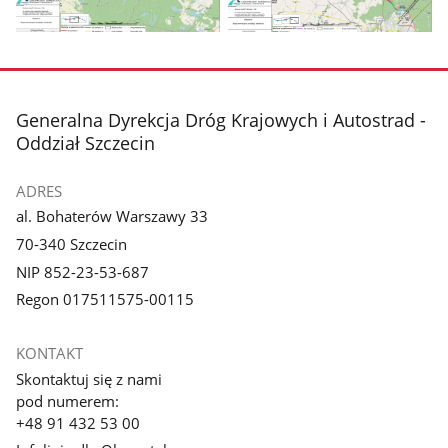
Pokaż
Pokaż
zdjęcie
zdjęcie
3
4
z
z
stopka
Generalna Dyrekcja Dróg Krajowych i Autostrad -
galerii.
galerii.
Oddział Szczecin
ADRES
al. Bohaterów Warszawy 33
70-340 Szczecin
NIP 852-23-53-687
Regon 017511575-00115
KONTAKT
Skontaktuj się z nami
pod numerem:
+48 91 432 53 00