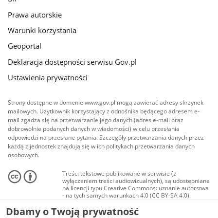
Prawa autorskie
Warunki korzystania
Geoportal
Deklaracja dostępności serwisu Gov.pl
Ustawienia prywatności
Strony dostępne w domenie www.gov.pl mogą zawierać adresy skrzynek
mailowych. Użytkownik korzystający z odnośnika będącego adresem e-
mail zgadza się na przetwarzanie jego danych (adres e-mail oraz
dobrowolnie podanych danych w wiadomości) w celu przesłania
odpowiedzi na przesłane pytania. Szczegóły przetwarzania danych przez
każdą z jednostek znajdują się w ich politykach przetwarzania danych
osobowych.
Treści tekstowe publikowane w serwisie (z
wyłączeniem treści audiowizualnych), są udostępniane
na licencji typu Creative Commons: uznanie autorstwa
- na tych samych warunkach 4.0 (CC BY-SA 4.0).
Materiały audiowizualne, w tym zdjęcia, materiały
Dbamy o Twoją prywatność
audio i wideo, są udostępniane na licencji typu
Creative Commons: uznanie autorstwa użycie