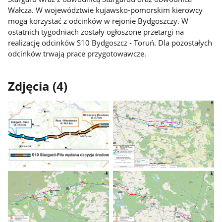
Wałcza. W województwie kujawsko-pomorskim kierowcy
mogą korzystać z odcinków w rejonie Bydgoszczy. W
ostatnich tygodniach zostały ogłoszone przetargi na
realizację odcinków S10 Bydgoszcz - Toruń. Dla pozostałych
odcinków trwają prace przygotowawcze.
Zdjęcia (4)
Pokaż
Pokaż
zdjęcie
zdjęcie
1
2
z
z
galerii.
galerii.