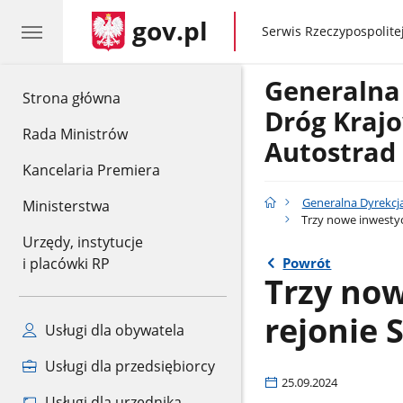
gov.pl
gov.pl
Serwis Rzeczypospolitej
Generalna
gov.pl
Strona główna
Dróg Krajo
Rada Ministrów
Autostrad
Kancelaria Premiera
Generalna Dyrekcja
Ministerstwa
Trzy nowe inwestyc
Urzędy, instytucje
Powrót
i placówki RP
Trzy no
rejonie 
Usługi dla obywatela
Usługi dla przedsiębiorcy
25.09.2024
Usługi dla urzędnika