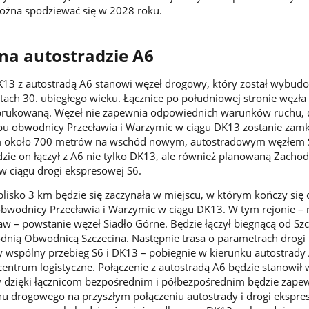
można spodziewać się w 2028 roku.
na autostradzie A6
K13 z autostradą A6 stanowi węzeł drogowy, który został wybud
atach 30. ubiegłego wieku. Łącznice po południowej stronie węzła
 brukowaną. Węzeł nie zapewnia odpowiednich warunków ruchu, 
pu obwodnicy Przecławia i Warzymic w ciągu DK13 zostanie zamkn
m około 700 metrów na wschód nowym, autostradowym węzłem 
ie on łączył z A6 nie tylko DK13, ale również planowaną Zachod
w ciągu drogi ekspresowej S6.
 blisko 3 km będzie się zaczynała w miejscu, w którym kończy si
obwodnicy Przecławia i Warzymic w ciągu DK13. W tym rejonie – 
aw – powstanie węzeł Siadło Górne. Będzie łączył biegnącą od Sz
dnią Obwodnicą Szczecina. Następnie trasa o parametrach drogi
y wspólny przebieg S6 i DK13 – pobiegnie w kierunku autostrady
entrum logistyczne. Połączenie z autostradą A6 będzie stanowił 
y dzięki łącznicom bezpośrednim i półbezpośrednim będzie zapew
u drogowego na przyszłym połączeniu autostrady i drogi ekspre