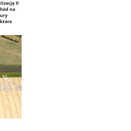
izację II
chód na
tury
 które