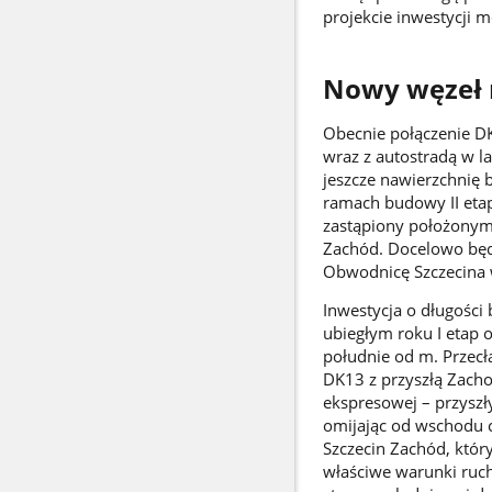
projekcie inwestycji 
Nowy węzeł 
Obecnie połączenie D
wraz z autostradą w l
jeszcze nawierzchnię
ramach budowy II eta
zastąpiony położony
Zachód. Docelowo będz
Obwodnicę Szczecina 
Inwestycja o długości
ubiegłym roku I etap 
południe od m. Przecł
DK13 z przyszłą Zacho
ekspresowej – przyszł
omijając od wschodu c
Szczecin Zachód, któr
właściwe warunki ruch