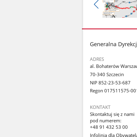
Pokaż
poprzednie
Pokaż
zdjęcia
zdjęcie
1
z
stopka
Generalna Dyrekcj
galerii.
ADRES
al. Bohaterów Warsza
70-340 Szczecin
NIP 852-23-53-687
Regon 017511575-00
KONTAKT
Skontaktuj się z nami
pod numerem:
+48 91 432 53 00
Infolinia dla Obywatel