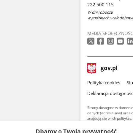
222 500 115
W dni robocze
w godzinach: -całodobow
MEDIA SPOŁECZNOŚC
stopka
Strona
gov.pl
gov.pl
główna
gov.pl
Polityka cookies
Sł
Deklaracja dostępnośc
Strony dostępne w domenie
danych (adres e-mail oraz 
znajdują się w ich polityk
Treści teksto
Dbamy o Twoją prywatność