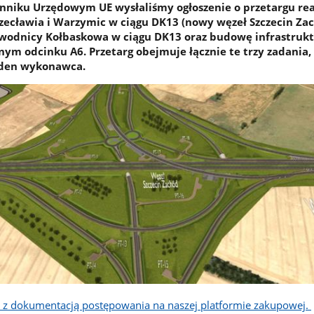
enniku Urzędowym UE wysłaliśmy ogłoszenie o przetargu real
ecławia i Warzymic w ciągu DK13 (nowy węzeł Szczecin Za
bwodnicy Kołbaskowa w ciągu DK13 oraz budowę infrastruk
nym odcinku A6. Przetarg obejmuje łącznie te trzy zadania,
jeden wykonawca.
z z dokumentacją postępowania na naszej platformie zakupowej.