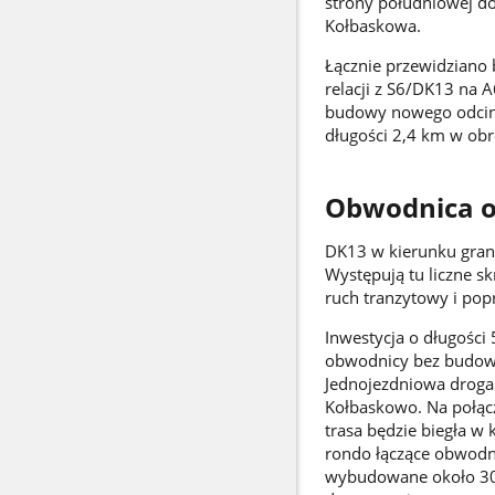
strony południowej d
Kołbaskowa.
Łącznie przewidziano 
relacji z S6/DK13 na 
budowy nowego odcink
długości 2,4 km w ob
Obwodnica o
DK13 w kierunku gran
Występują tu liczne s
ruch tranzytowy i po
Inwestycja o długości
obwodnicy bez budowy 
Jednojezdniowa droga
Kołbaskowo. Na połąc
trasa będzie biegła 
rondo łączące obwodn
wybudowane około 300