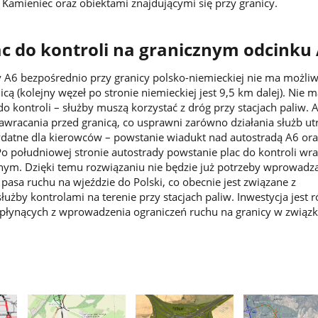
Kamieniec oraz obiektami znajdującymi się przy granicy.
ac do kontroli na granicznym odcinku
 A6 bezpośrednio przy granicy polsko-niemieckiej nie ma możliw
cą (kolejny węzeł po stronie niemieckiej jest 9,5 km dalej). Nie 
o kontroli – służby muszą korzystać z dróg przy stacjach paliw. 
wracania przed granicą, co usprawni zarówno działania służb u
zydatne dla kierowców – powstanie wiadukt nad autostradą A6 oraz
 południowej stronie autostrady powstanie plac do kontroli wra
m. Dzięki temu rozwiązaniu nie będzie już potrzeby wprowadz
pasa ruchu na wjeździe do Polski, co obecnie jest związane z
użby kontrolami na terenie przy stacjach paliw. Inwestycja jest 
płynących z wprowadzenia ograniczeń ruchu na granicy w związk