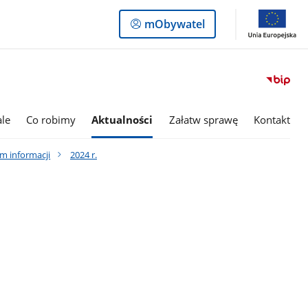
Logowanie
mObywatel
do
panelu
le
Co robimy
Aktualności
Załatw sprawę
Kontakt
m informacji
2024 r.