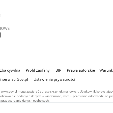
o
IOWE:
użba cywilna
Profil zaufany
BIP
Prawa autorskie
Warunki
i serwisu Gov.pl
Ustawienia prywatności
 www.gov.pl mogą zawierać adresy skrzynek mailowych. Użytkownik korzystający
dobrowolnie podanych danych w wiadomości) w celu przesłania odpowiedzi na prz
ach przetwarzania danych osobowych.
we publikowane w serwisie (z wyłączeniem treści audiowizualnych), są