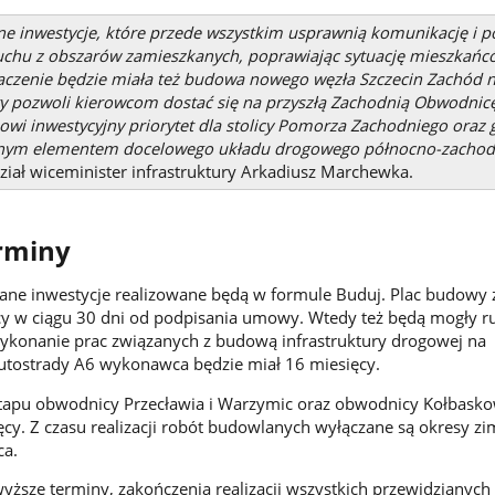
e inwestycje, które przede wszystkim usprawnią komunikację i 
chu z obszarów zamieszkanych, poprawiając sytuację mieszkańc
naczenie będzie miała też budowa nowego węzła Szczecin Zachód 
óry pozwoli kierowcom dostać się na przyszłą Zachodnią Obwodnic
nowi inwestycyjny priorytet dla stolicy Pomorza Zachodniego oraz
ażnym elementem docelowego układu drogowego północno-zachod
ział wiceminister infrastruktury Arkadiusz Marchewka.
rminy
ane inwestycje realizowane będą w formule Buduj. Plac budowy 
 w ciągu 30 dni od podpisania umowy. Wtedy też będą mogły r
ykonanie prac związanych z budową infrastruktury drogowej na
utostrady A6 wykonawca będzie miał 16 miesięcy.
 etapu obwodnicy Przecławia i Warzymic oraz obwodnicy Kołbask
ęcy. Z czasu realizacji robót budowlanych wyłączane są okresy z
ca.
ższe terminy, zakończenia realizacji wszystkich przewidzianych