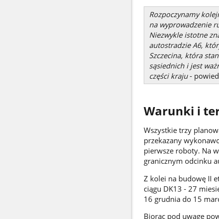
Rozpoczynamy kolejn
na wyprowadzenie ru
Niezwykle istotne z
autostradzie A6, kt
Szczecina, która sta
sąsiednich i jest w
części kraju
- powied
Warunki i te
Wszystkie trzy planow
przekazany wykonawcy
pierwsze roboty. Na w
granicznym odcinku a
Z kolei na budowę II
ciągu DK13 - 27 miesi
16 grudnia do 15 mar
Biorąc pod uwagę powy