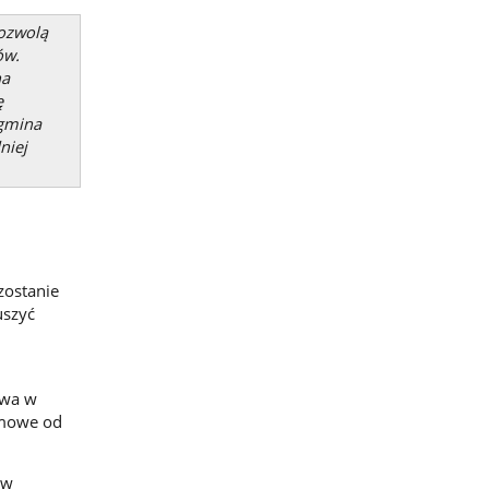
pozwolą
ów.
na
ę
 gmina
niej
zostanie
uszyć
owa w
imowe od
 w