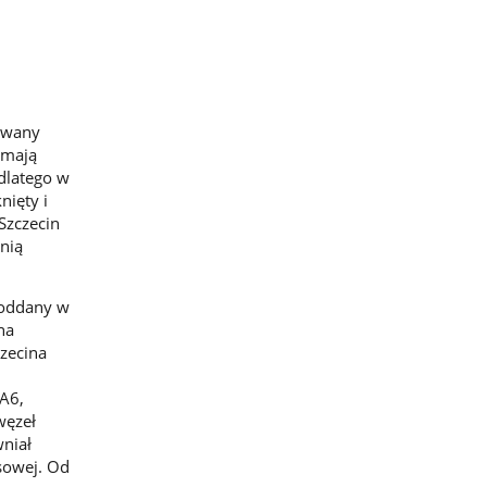
owany
 mają
dlatego w
ięty i
Szczecin
nią
ę oddany w
na
czecina
 A6,
węzeł
niał
sowej. Od