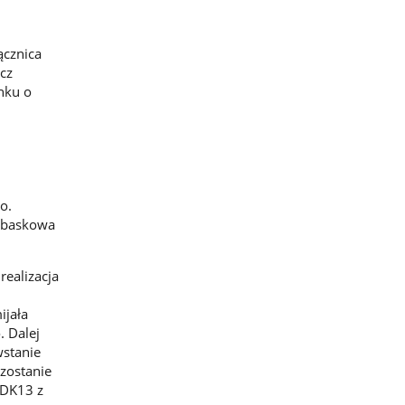
ącznica
cz
nku o
o.
ołbaskowa
realizacja
ijała
 Dalej
wstanie
zostanie
 DK13 z