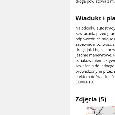
drogą powiatową z m. 
Wiadukt i pl
Na odcinku autostrady
zawracania przed grani
odpowiednich miejsc d
zapewnić możliwość za
drogi, jak i będzie pr
jezdnie manewrowe. Po
oznakowaniem aktywny
zawężenia do jednego 
prowadzonymi przez sł
efektem doświadczeń 
COVID-19.
Zdjęcia (5)