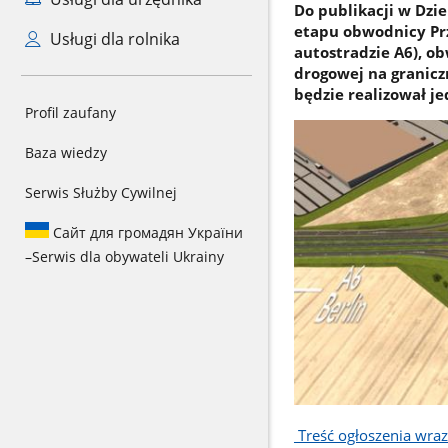
Do publikacji w Dzi
etapu obwodnicy Prz
Usługi dla rolnika
autostradzie A6), o
drogowej na granicz
będzie realizował 
Profil zaufany
Baza wiedzy
Serwis Służby Cywilnej
Сайт для громадян України
–
Serwis dla obywateli Ukrainy
Treść ogłoszenia wra