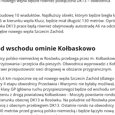
o nowego węzła będzie również podłączona DK13 – obwodnica
budowę 10 wiaduktów. Najdłuższy obiekt, którym będzie biegła ł
A6 w kierunku węzła Klucz, będzie miał długość 130 metrów. Opró
a DK13 prace będą również obejmowały autostradę A6 na odci
rębie nowego węzła Szczecin Zachód.
d wschodu ominie Kołbaskowo
icy polsko-niemieckiej w Rosówku przebiega przez m. Kołbaskow
krzyżowania i przejścia dla pieszych. Obwodnica wyprowadzi z K
prawi przepustowość sieci drogowej w obszarze przygranicznym.
 5,6 km rozpocznie się od nowego węzła Szczecin Zachód (dlatego 
II etapu obwodnicy Przecławia i Warzymic nie byłaby możliwa).
 klasy GP (główna ruchu przyspieszonego) będzie od wschodu om
zeniu z drogą powiatową Kołbaskowo - Moczyły powstanie rondo.
w kierunku obecnej DK13 w Rosówku. Na południe od Rosówka po
icę z obecnym przebiegiem DK13. Ostatnie rondo na obwodnicy 
 metrów przed granicą polsko-niemiecką i będzie łączyło nową