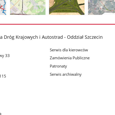
Pokaż
Pokaż
Pokaż
zdjęcie
zdjęcie
zdjęcie
2
3
4
z
z
z
a Dróg Krajowych i Autostrad - Oddział Szczecin
galerii.
galerii.
galerii.
Serwis dla kierowców
wy 33
Zamówienia Publiczne
Patronaty
Serwis archiwalny
115
a