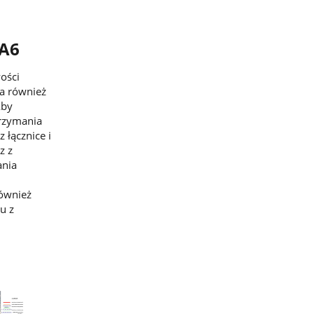
 A6
ości
ma również
Aby
trzymania
 łącznice i
z z
ania
również
u z