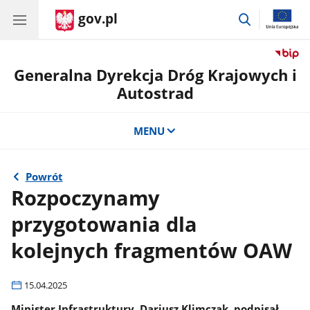
gov.pl
przejdź
do
wyszukiwar
Generalna Dyrekcja Dróg Krajowych i
Autostrad
MENU
Powrót
Rozpoczynamy
przygotowania dla
kolejnych fragmentów OAW
15.04.2025
Minister Infrastruktury, Dariusz Klimczak, podpisał