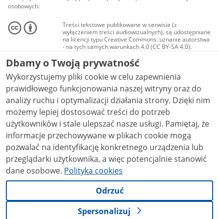
osobowych.
Treści tekstowe publikowane w serwisie (z
wyłączeniem treści audiowizualnych), są udostępniane
na licencji typu Creative Commons: uznanie autorstwa
- na tych samych warunkach 4.0 (CC BY-SA 4.0).
Materiały audiowizualne, w tym zdjęcia, materiały
Dbamy o Twoją prywatność
audio i wideo, są udostępniane na licencji typu
Creative Commons: uznanie autorstwa użycie
Wykorzystujemy pliki cookie w celu zapewnienia
niekomercyjne - bez utworów zależnych 4.0 (CC BY-
NC-ND 4.0), o ile nie jest to stwierdzone inaczej.
prawidłowego funkcjonowania naszej witryny oraz do
analizy ruchu i optymalizacji działania strony. Dzięki nim
możemy lepiej dostosować treści do potrzeb
użytkowników i stale ulepszać nasze usługi. Pamiętaj, że
informacje przechowywane w plikach cookie mogą
pozwalać na identyfikację konkretnego urządzenia lub
przeglądarki użytkownika, a więc potencjalnie stanowić
dane osobowe.
Polityka cookies
Odrzuć
Spersonalizuj