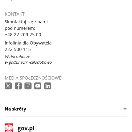
KONTAKT
Skontaktuj się z nami
pod numerem:
+48 22 209 25 00
Infolinia dla Obywatela
222 500 115
W dni robocze
w godzinach: -całodobowo
MEDIA SPOŁECZNOŚCIOWE:
Na skróty
stopka
Strona
gov.pl
gov.pl