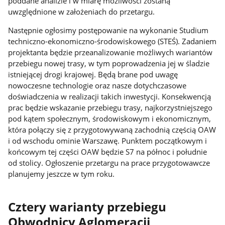
poddane analizie i w miarę możliwości zostaną
uwzględnione w założeniach do przetargu.
Następnie ogłosimy postępowanie na wykonanie Studium
techniczno-ekonomiczno-środowiskowego (STEŚ). Zadaniem
projektanta będzie przeanalizowanie możliwych wariantów
przebiegu nowej trasy, w tym poprowadzenia jej w śladzie
istniejącej drogi krajowej. Będą brane pod uwagę
nowoczesne technologie oraz nasze dotychczasowe
doświadczenia w realizacji takich inwestycji. Konsekwencją
prac będzie wskazanie przebiegu trasy, najkorzystniejszego
pod kątem społecznym, środowiskowym i ekonomicznym,
która połączy się z przygotowywaną zachodnią częścią OAW
i od wschodu ominie Warszawę. Punktem początkowym i
końcowym tej części OAW będzie S7 na północ i południe
od stolicy. Ogłoszenie przetargu na prace przygotowawcze
planujemy jeszcze w tym roku.
Cztery warianty przebiegu
Obwodnicy Aglomeracji