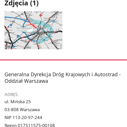
Zdjęcia (1)
Pokaż
zdjęcie
1
z
stopka
Generalna Dyrekcja Dróg Krajowych i Autostrad -
galerii.
Oddział Warszawa
ADRES
ul. Mińska 25
03-808 Warszawa
NIP 113-20-97-244
Regon 017511575-00108