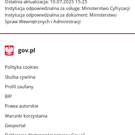
Ostatnia aktualizacja: 10.07.2025 15:25
Instytucja odpowiedzialna za usługę: Ministerstwo Cyfryzacji
Instytucja odpowiedzialna za dokument: Ministerstwo
Spraw Wewnętrznych i Administracji
stopka
Strona
gov.pl
gov.pl
główna
gov.pl
Polityka cookies
Służba cywilna
Profil zaufany
BIP
Prawa autorskie
Warunki korzystania
Geoportal