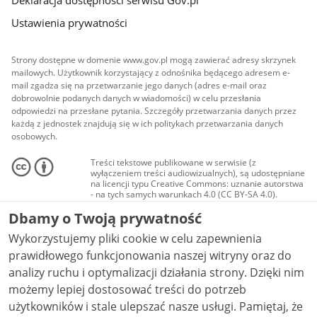
Deklaracja dostępności serwisu Gov.pl
Ustawienia prywatności
Strony dostępne w domenie www.gov.pl mogą zawierać adresy skrzynek
mailowych. Użytkownik korzystający z odnośnika będącego adresem e-
mail zgadza się na przetwarzanie jego danych (adres e-mail oraz
dobrowolnie podanych danych w wiadomości) w celu przesłania
odpowiedzi na przesłane pytania. Szczegóły przetwarzania danych przez
każdą z jednostek znajdują się w ich politykach przetwarzania danych
osobowych.
Treści tekstowe publikowane w serwisie (z
wyłączeniem treści audiowizualnych), są udostępniane
na licencji typu Creative Commons: uznanie autorstwa
- na tych samych warunkach 4.0 (CC BY-SA 4.0).
Materiały audiowizualne, w tym zdjęcia, materiały
Dbamy o Twoją prywatność
audio i wideo, są udostępniane na licencji typu
Creative Commons: uznanie autorstwa użycie
Wykorzystujemy pliki cookie w celu zapewnienia
niekomercyjne - bez utworów zależnych 4.0 (CC BY-
NC-ND 4.0), o ile nie jest to stwierdzone inaczej.
prawidłowego funkcjonowania naszej witryny oraz do
analizy ruchu i optymalizacji działania strony. Dzięki nim
możemy lepiej dostosować treści do potrzeb
użytkowników i stale ulepszać nasze usługi. Pamiętaj, że