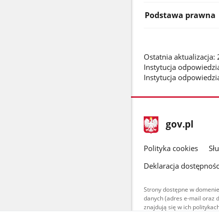
Podstawa prawna
Ostatnia aktualizacja
Instytucja odpowiedzia
Instytucja odpowiedzi
stopka
Strona
gov.pl
gov.pl
główna
gov.pl
Polityka cookies
Sł
Deklaracja dostępnośc
Strony dostępne w domenie
danych (adres e-mail oraz 
znajdują się w ich polityk