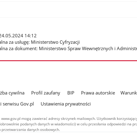
: 24.05.2024 14:12
lna za usługę: Ministerstwo Cyfryzacji
alna za dokument: Ministerstwo Spraw Wewnętrznych i Administr
użba cywilna
Profil zaufany
BIP
Prawa autorskie
Warunki
i serwisu Gov.pl
Ustawienia prywatności
 www.gov.pl mogą zawierać adresy skrzynek mailowych. Użytkownik korzystający
dobrowolnie podanych danych w wiadomości) w celu przesłania odpowiedzi na prz
ach przetwarzania danych osobowych.