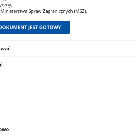
yczny,
 Ministerstwa Spraw Zagranicznych (MSZ).
 DOKUMENT JEST GOTOWY
ować
ć
kowe