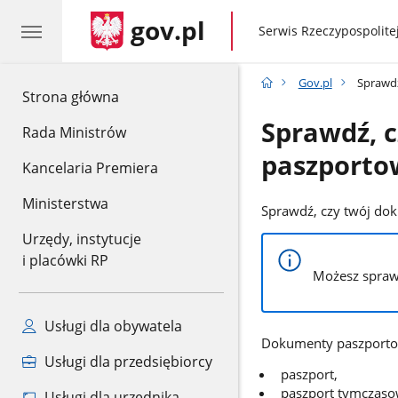
gov.pl
gov.pl
Serwis Rzeczypospolitej
Gov.pl
Sprawdź
gov.pl
Strona główna
Sprawdź, 
Rada Ministrów
paszporto
Kancelaria Premiera
Ministerstwa
Sprawdź, czy twój do
Urzędy, instytucje
i placówki RP
Możesz spraw
Usługi dla obywatela
Dokumenty paszporto
Usługi dla przedsiębiorcy
paszport,
paszport tymczaso
Usługi dla urzędnika