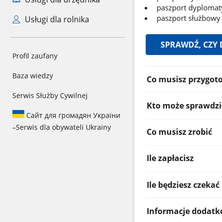
paszport dyplomat
paszport służbowy
Usługi dla rolnika
SPRAWDŹ, CZY
Profil zaufany
Informacje:
Baza wiedzy
Co musisz przygot
Serwis Służby Cywilnej
Kto może sprawdzi
Сайт для громадян України
–
Serwis dla obywateli Ukrainy
Co musisz zrobić
Ile zapłacisz
Ile będziesz czekać
Informacje dodat