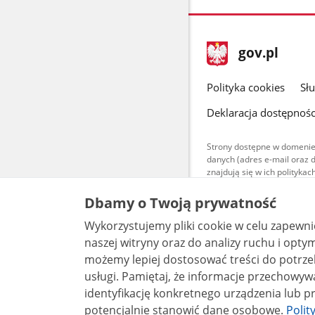
stopka
Strona
gov.pl
gov.pl
główna
gov.pl
Polityka cookies
Sł
Deklaracja dostępnośc
Strony dostępne w domenie
danych (adres e-mail oraz 
znajdują się w ich polityk
Treści teksto
Dbamy o Twoją prywatność
udostępniane
warunkach 4.0
Wykorzystujemy pliki cookie w celu zapewn
są udostępni
naszej witryny oraz do analizy ruchu i optymalizacj
bez utworów z
możemy lepiej dostosować treści do potrzeb
usługi. Pamiętaj, że informacje przechowywane w plikach cookie mogą pozwalać na
identyfikację konkretnego urządzenia lub pr
potencjalnie stanowić dane osobowe.
Polit