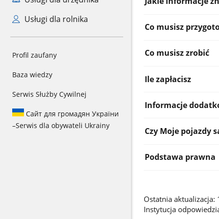
Jakie informacje zn
Usługi dla rolnika
Co musisz przygot
Co musisz zrobić
Profil zaufany
Baza wiedzy
Ile zapłacisz
Serwis Służby Cywilnej
Informacje dodat
Сайт для громадян України
–
Serwis dla obywateli Ukrainy
Czy Moje pojazdy 
Podstawa prawna
Ostatnia aktualizacja
Instytucja odpowiedzia