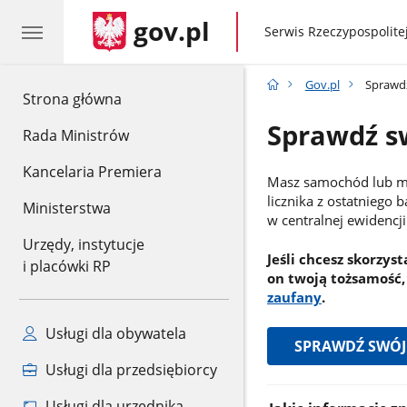
gov.pl
gov.pl
Serwis Rzeczypospolitej
Gov.pl
Sprawdź
gov.pl
Strona główna
Sprawdź s
Rada Ministrów
Kancelaria Premiera
Masz samochód lub mot
licznika z ostatniego 
Ministerstwa
w centralnej ewidencj
Urzędy, instytucje
Jeśli chcesz skorzyst
i placówki RP
on twoją tożsamość, 
zaufany
.
Usługi dla obywatela
SPRAWDŹ SWÓJ
Usługi dla przedsiębiorcy
Informacje:
Usługi dla urzędnika