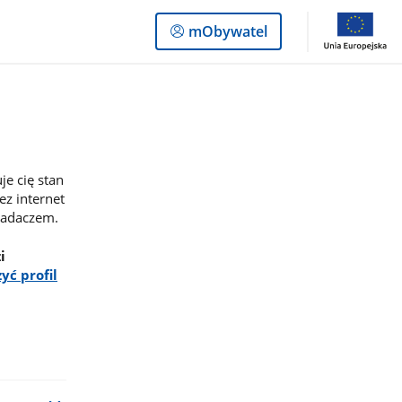
Logowanie
mObywatel
do
panelu
e cię stan
ez internet
siadaczem.
i
yć profil