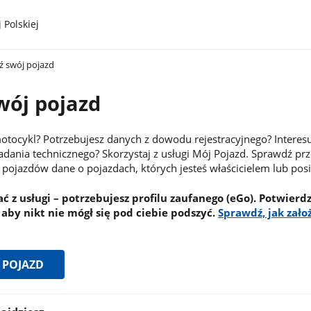
 Polskiej
 swój pojazd
wój pojazd
ocykl? Potrzebujesz danych z dowodu rejestracyjnego? Interesuj
badania technicznego? Skorzystaj z usługi Mój Pojazd. Sprawdź prz
i pojazdów dane o pojazdach, których jesteś właścicielem lub po
ać z usługi – potrzebujesz profilu zaufanego (eGo). Potwierdz
aby nikt nie mógł się pod ciebie podszyć.
Sprawdź, jak założ
 POJAZD