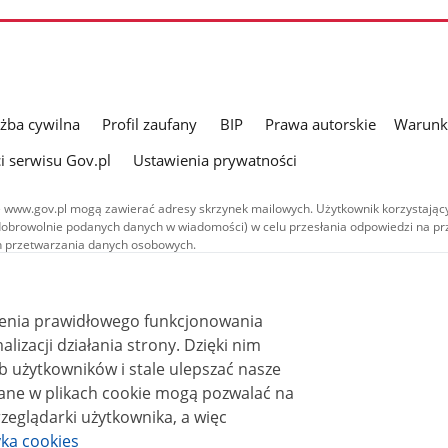
użba cywilna
Profil zaufany
BIP
Prawa autorskie
Warunki
i serwisu Gov.pl
Ustawienia prywatności
 www.gov.pl mogą zawierać adresy skrzynek mailowych. Użytkownik korzystający
dobrowolnie podanych danych w wiadomości) w celu przesłania odpowiedzi na prz
ach przetwarzania danych osobowych.
we publikowane w serwisie (z wyłączeniem treści audiowizualnych), są
 na licencji typu Creative Commons: uznanie autorstwa - na tych samych
 (CC BY-SA 4.0). Materiały audiowizualne, w tym zdjęcia, materiały audio i wideo
ienia prawidłowego funkcjonowania
ane na licencji typu Creative Commons: uznanie autorstwa użycie niekomercyjne 
i działania strony. Dzięki nim
ależnych 4.0 (CC BY-NC-ND 4.0), o ile nie jest to stwierdzone inaczej.
 użytkowników i stale ulepszać nasze
zeglądarki użytkownika, a więc
yka cookies