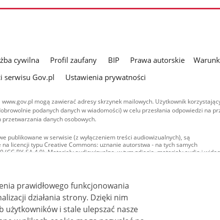
użba cywilna
Profil zaufany
BIP
Prawa autorskie
Warunki
i serwisu Gov.pl
Ustawienia prywatności
 www.gov.pl mogą zawierać adresy skrzynek mailowych. Użytkownik korzystający
dobrowolnie podanych danych w wiadomości) w celu przesłania odpowiedzi na prz
ach przetwarzania danych osobowych.
we publikowane w serwisie (z wyłączeniem treści audiowizualnych), są
 na licencji typu Creative Commons: uznanie autorstwa - na tych samych
 (CC BY-SA 4.0). Materiały audiowizualne, w tym zdjęcia, materiały audio i wideo
ane na licencji typu Creative Commons: uznanie autorstwa użycie niekomercyjne 
ależnych 4.0 (CC BY-NC-ND 4.0), o ile nie jest to stwierdzone inaczej.
ienia prawidłowego funkcjonowania
i działania strony. Dzięki nim
 użytkowników i stale ulepszać nasze