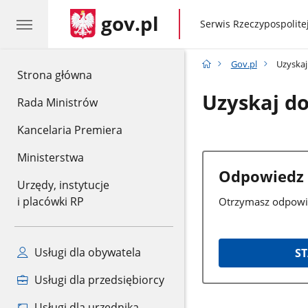
gov.pl
gov.pl
Serwis Rzeczypospolitej
Gov.pl
Uzyskaj
gov.pl
Strona główna
Uzyskaj do
Rada Ministrów
Kancelaria Premiera
Ministerstwa
Odpowiedz n
Urzędy, instytucje
i placówki RP
Otrzymasz odpowie
Usługi dla obywatela
S
Usługi dla przedsiębiorcy
Usługi dla urzędnika