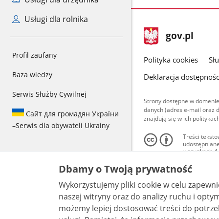
Usługi dla rolnika
stopka
Strona
gov.pl
gov.pl
główna
Profil zaufany
gov.pl
Polityka cookies
Sł
Baza wiedzy
Deklaracja dostępnośc
Serwis Służby Cywilnej
Strony dostępne w domenie
danych (adres e-mail oraz 
Сайт для громадян України
znajdują się w ich polityk
–
Serwis dla obywateli Ukrainy
Treści teksto
udostępniane
warunkach 4.0
są udostępni
bez utworów z
Dbamy o Twoją prywatność
Wykorzystujemy pliki cookie w celu zapewn
naszej witryny oraz do analizy ruchu i optymalizacj
możemy lepiej dostosować treści do potrzeb