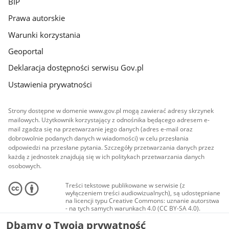
BIP
Prawa autorskie
Warunki korzystania
Geoportal
Deklaracja dostępności serwisu Gov.pl
Ustawienia prywatności
Strony dostępne w domenie www.gov.pl mogą zawierać adresy skrzynek
mailowych. Użytkownik korzystający z odnośnika będącego adresem e-
mail zgadza się na przetwarzanie jego danych (adres e-mail oraz
dobrowolnie podanych danych w wiadomości) w celu przesłania
odpowiedzi na przesłane pytania. Szczegóły przetwarzania danych przez
każdą z jednostek znajdują się w ich politykach przetwarzania danych
osobowych.
Treści tekstowe publikowane w serwisie (z
wyłączeniem treści audiowizualnych), są udostępniane
na licencji typu Creative Commons: uznanie autorstwa
- na tych samych warunkach 4.0 (CC BY-SA 4.0).
Materiały audiowizualne, w tym zdjęcia, materiały
Dbamy o Twoją prywatność
audio i wideo, są udostępniane na licencji typu