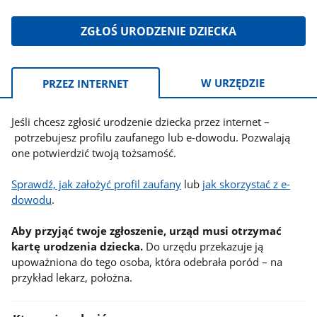
ZGŁOŚ URODZENIE DZIECKA
Informacje:
W URZĘDZIE
PRZEZ INTERNET
Jeśli chcesz zgłosić urodzenie dziecka przez internet –
potrzebujesz profilu zaufanego lub e-dowodu. Pozwalają
one potwierdzić twoją tożsamość.
Sprawdź, jak założyć profil zaufany
lub
jak skorzystać z e-
dowodu
.
Aby przyjąć twoje zgłoszenie, urząd musi otrzymać
kartę urodzenia dziecka.
Do urzędu przekazuje ją
upoważniona do tego osoba, która odebrała poród – na
przykład lekarz, położna.