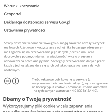
Warunki korzystania
Geoportal
Deklaracja dostępności serwisu Gov.pl
Ustawienia prywatności
Strony dostępne w domenie www.gov.pl mogą zawierać adresy skrzynek
mailowych. Użytkownik korzystający z odnośnika będącego adresem e-
mail zgadza się na przetwarzanie jego danych (adres e-mail oraz
dobrowolnie podanych danych w wiadomości) w celu przesłania
odpowiedzi na przesłane pytania. Szczegóły przetwarzania danych przez
każdą z jednostek znajdują się w ich politykach przetwarzania danych
osobowych.
Treści tekstowe publikowane w serwisie (z
wyłączeniem treści audiowizualnych), są udostępniane
na licencji typu Creative Commons: uznanie autorstwa
- na tych samych warunkach 4.0 (CC BY-SA 4.0).
Materiały audiowizualne, w tym zdjęcia, materiały
Dbamy o Twoją prywatność
audio i wideo, są udostępniane na licencji typu
Creative Commons: uznanie autorstwa użycie
Wykorzystujemy pliki cookie w celu zapewnienia
niekomercyjne - bez utworów zależnych 4.0 (CC BY-
NC-ND 4.0), o ile nie jest to stwierdzone inaczej.