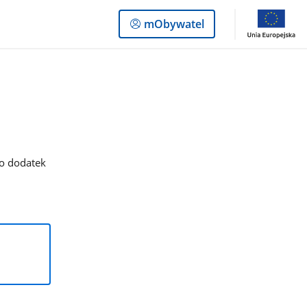
Logowanie
mObywatel
do
panelu
 o dodatek