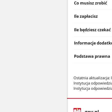
Co musisz zrobić
Ile zapłacisz
Ile będziesz czekać
Informacje dodat
Podstawa prawna
Ostatnia aktualizacja
Instytucja odpowiedzia
Instytucja odpowiedzi
stopka
Strona
gov.pl