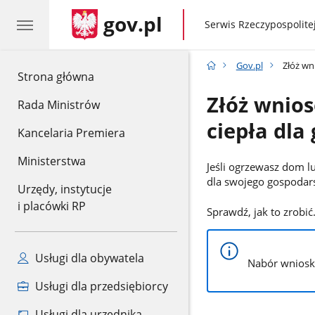
gov.pl
gov.pl
Serwis Rzeczypospolitej
Gov.pl
Złóż wn
gov.pl
Strona główna
Złóż wnios
Rada Ministrów
ciepła dl
Kancelaria Premiera
Ministerstwa
Jeśli ogrzewasz dom l
dla swojego gospodar
Urzędy, instytucje
i placówki RP
Sprawdź, jak to zrobić
Usługi dla obywatela
Nabór wnioskó
Usługi dla przedsiębiorcy
Usługi dla urzędnika