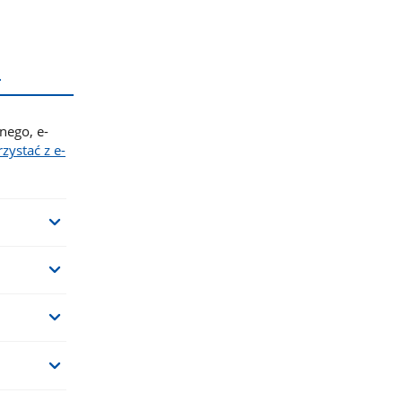
L
nego, e-
rzystać z e-