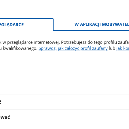
W APLIKACJI MOBYWATE
EGLĄDARCE
 w przeglądarce internetowej. Potrzebujesz do tego profilu zaufa
tu kwalifikowanego.
Sprawdź, jak założyć profil zaufany
lub
jak ko
ć
ować