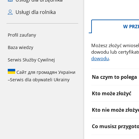
Usługi dla rolnika
Informacje:
W PRZ
Profil zaufany
Możesz złożyć wniosek
Baza wiedzy
dowodu lub certyfika
dowodu
.
Serwis Służby Cywilnej
Сайт для громадян України
Na czym to polega
–
Serwis dla obywateli Ukrainy
Kto może złożyć
Kto nie może złoży
Co musisz przygot