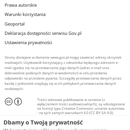
Prawa autorskie
Warunki korzystania
Geoportal
Deklaracja dostępności serwisu Gov.pl
Ustawienia prywatności
Strony dostępne w domenie www.gov.pl mogą zawierać adresy skrzynek
mailowych. Użytkownik korzystający z odnośnika będącego adresem e-
mail zgadza się na przetwarzanie jego danych (adres e-mail oraz
dobrowolnie podanych danych w wiadomości) w celu przesłania
odpowiedzi na przesłane pytania. Szczegóły przetwarzania danych przez
każdą z jednostek znajdują się w ich politykach przetwarzania danych
osobowych.
Treści tekstowe publikowane w serwisie (z
wyłączeniem treści audiowizualnych), są udostępniane
na licencji typu Creative Commons: uznanie autorstwa
- na tych samych warunkach 4.0 (CC BY-SA 4.0).
Materiały audiowizualne, w tym zdjęcia, materiały
Dbamy o Twoją prywatność
audio i wideo, są udostępniane na licencji typu
Creative Commons: uznanie autorstwa użycie