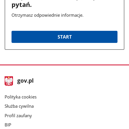
pytań.
Otrzymasz odpowiednie informacje.
START
stopka
Strona
gov.pl
gov.pl
główna
gov.pl
Polityka cookies
Służba cywilna
Profil zaufany
BIP