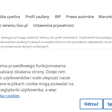
użba cywilna
Profil zaufany
BIP
Prawa autorskie
Warunki
i serwisu Gov.pl
Ustawienia prywatności
 www.gov.pl mogą zawierać adresy skrzynek mailowych. Użytkownik korzystający
dobrowolnie podanych danych w wiadomości) w celu przesłania odpowiedzi na prz
ach przetwarzania danych osobowych.
we publikowane w serwisie (z wyłączeniem treści audiowizualnych), są
 na licencji typu Creative Commons: uznanie autorstwa - na tych samych
 (CC BY-SA 4.0). Materiały audiowizualne, w tym zdjęcia, materiały audio i wideo
ienia prawidłowego funkcjonowania
ane na licencji typu Creative Commons: uznanie autorstwa użycie niekomercyjne 
ależnych 4.0 (CC BY-NC-ND 4.0), o ile nie jest to stwierdzone inaczej.
i działania strony. Dzięki nim
 użytkowników i stale ulepszać nasze
zeglądarki użytkownika, a więc
yka cookies
Odrzuć
Sp