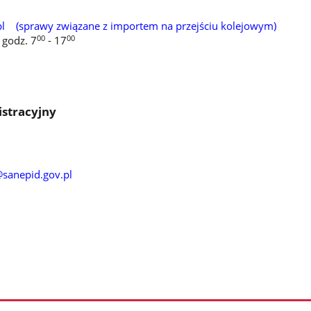
l (sprawy związane z importem na przejściu kolejowym)
00
00
 godz. 7
- 17
stracyjny
sanepid.gov.pl