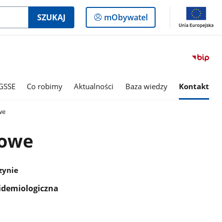
Logowanie
SZUKAJ
mObywatel
do
panelu
GSSE
Co robimy
Aktualności
Baza wiedzy
Kontakt
we
towe
zynie
pidemiologiczna