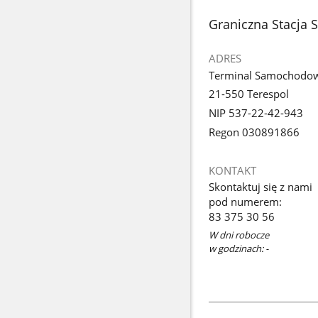
stopka
Graniczna Stacja 
ADRES
Terminal Samochodow
21-550 Terespol
NIP 537-22-42-943
Regon 030891866
KONTAKT
Skontaktuj się z nami
pod numerem:
83 375 30 56
W dni robocze
w godzinach: -