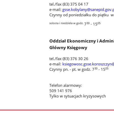
tel./fax (83) 375 04 17
e-mail:
gsse.kobylany@sanepid.gov.p
Czynny od poniedziałku do piątku w
sobota i niedziela w godz.
30
05
7
- 15
Oddział Ekonomiczny i Admini
Główny Księgowy
tel./fax (83) 376 30 26
e-mail:
ksiegowosc.gsse.koroszczyn@
30
05
Czynny pn. - pt. w godz. 7
- 15
Telefon alarmowy:
509 141 976
Tylko w sytuacjach kryzysowych