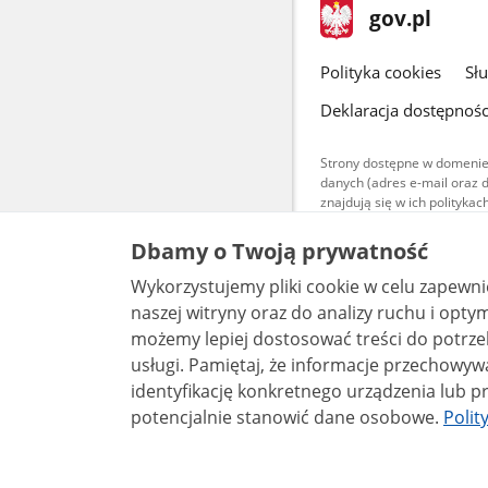
stopka
Strona
gov.pl
gov.pl
główna
gov.pl
Polityka cookies
Sł
Deklaracja dostępnośc
Strony dostępne w domenie
danych (adres e-mail oraz 
znajdują się w ich polityk
Treści teksto
Dbamy o Twoją prywatność
udostępniane
warunkach 4.0
Wykorzystujemy pliki cookie w celu zapewn
są udostępni
bez utworów z
naszej witryny oraz do analizy ruchu i optymalizacj
możemy lepiej dostosować treści do potrzeb
usługi. Pamiętaj, że informacje przechowywane w plikach cookie mogą pozwalać na
identyfikację konkretnego urządzenia lub pr
potencjalnie stanowić dane osobowe.
Polit