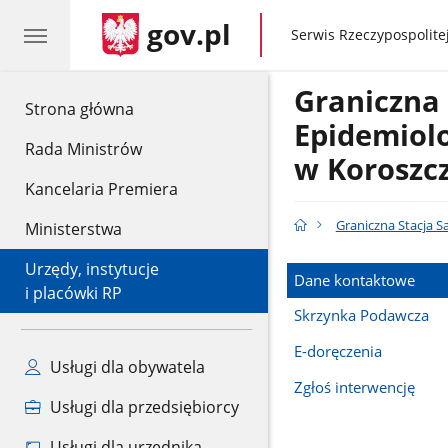
gov.pl
gov.pl
Serwis Rzeczypospolitej
Graniczna 
gov.pl
Strona główna
Epidemiol
Rada Ministrów
w Koroszc
Kancelaria Premiera
Graniczna Stacja S
Ministerstwa
Urzędy, instytucje
Dane kontaktowe
i placówki RP
Skrzynka Podawcza
E-doręczenia
Usługi dla obywatela
Zgłoś interwencję
Usługi dla przedsiębiorcy
Usługi dla urzędnika