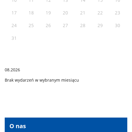
17
18
19
20
21
22
23
24
25
26
27
28
29
30
31
08.2026
Brak wydarzeń w wybranym miesiącu
Banner
O nas
produktowy