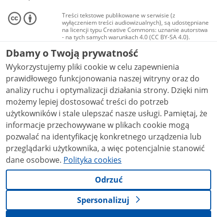
Treści tekstowe publikowane w serwisie (z
wyłączeniem treści audiowizualnych), są udostępniane
na licencji typu Creative Commons: uznanie autorstwa
- na tych samych warunkach 4.0 (CC BY-SA 4.0).
Materiały audiowizualne, w tym zdjęcia, materiały
Dbamy o Twoją prywatność
audio i wideo, są udostępniane na licencji typu
Creative Commons: uznanie autorstwa użycie
Wykorzystujemy pliki cookie w celu zapewnienia
niekomercyjne - bez utworów zależnych 4.0 (CC BY-
NC-ND 4.0), o ile nie jest to stwierdzone inaczej.
prawidłowego funkcjonowania naszej witryny oraz do
analizy ruchu i optymalizacji działania strony. Dzięki nim
możemy lepiej dostosować treści do potrzeb
użytkowników i stale ulepszać nasze usługi. Pamiętaj, że
informacje przechowywane w plikach cookie mogą
pozwalać na identyfikację konkretnego urządzenia lub
przeglądarki użytkownika, a więc potencjalnie stanowić
dane osobowe.
Polityka cookies
Odrzuć
Spersonalizuj