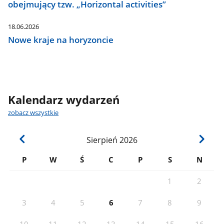
obejmujący tzw. „Horizontal activities”
18.06.2026
Nowe kraje na horyzoncie
Kalendarz wydarzeń
zobacz wszystkie
Sierpień
2026
P
W
Ś
C
P
S
N
1
2
3
4
5
6
7
8
9
10
11
12
13
14
15
16