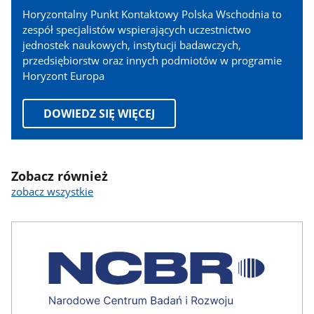
1
Horyzontalny Punkt Kontaktowy Polska Wschodnia to
zespół specjalistów wspierających uczestnictwo
jednostek naukowych, instytucji badawczych,
przedsiębiorstw oraz innych podmiotów w programie
Horyzont Europa
DOWIEDZ SIĘ WIĘCEJ
Zobacz również
zobacz wszystkie