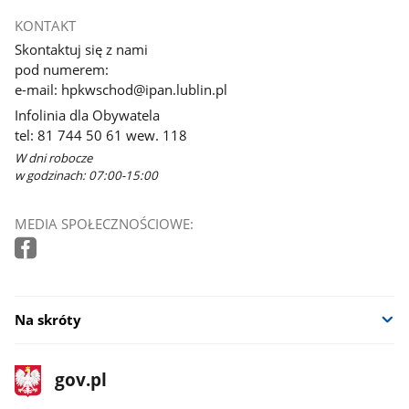
KONTAKT
Skontaktuj się z nami
pod numerem:
e-mail: hpkwschod@ipan.lublin.pl
Infolinia dla Obywatela
tel: 81 744 50 61 wew. 118
W dni robocze
w godzinach: 07:00-15:00
MEDIA SPOŁECZNOŚCIOWE:
Na skróty
stopka
Strona
gov.pl
gov.pl
główna