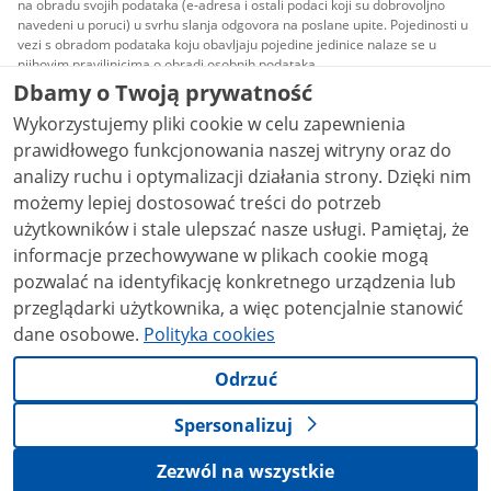
na obradu svojih podataka (e-adresa i ostali podaci koji su dobrovoljno
navedeni u poruci) u svrhu slanja odgovora na poslane upite. Pojedinosti u
vezi s obradom podataka koju obavljaju pojedine jedinice nalaze se u
njihovim pravilinicima o obradi osobnih podataka.
Dbamy o Twoją prywatność
Sav sadržaj objavljen na ovoj web-stranici pokriva
Wykorzystujemy pliki cookie w celu zapewnienia
Creative Commons Zaštita Autorskih Prava 3.0 PL
licenca, osim ako nije drugačije navedeno.
prawidłowego funkcjonowania naszej witryny oraz do
analizy ruchu i optymalizacji działania strony. Dzięki nim
możemy lepiej dostosować treści do potrzeb
użytkowników i stale ulepszać nasze usługi. Pamiętaj, że
informacje przechowywane w plikach cookie mogą
pozwalać na identyfikację konkretnego urządzenia lub
przeglądarki użytkownika, a więc potencjalnie stanowić
dane osobowe.
Polityka cookies
Odrzuć
Spersonalizuj
Zezwól na wszystkie