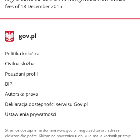
fees of 18 December 2015
stopka
Glavna
gov.pl
gov.pl
stranica
gov.pl
Politika kolačića
Civilna služba
Pouzdani profil
BIP
Autorska prava
Deklaracja dostępności serwisu Gov.pl
Ustawienia prywatności
Stranice dostupne na domeni www.gov.pl mogu sadržavati adrese
elektroničke pošte. Klikom na poveznicu u obliku e-maila korisnik pristaje