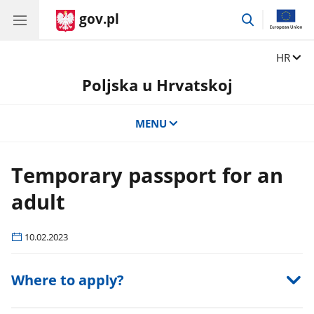
gov.pl
przejdź
do
wyszukiwar
Zmień j
HR
Poljska u Hrvatskoj
MENU
Temporary passport for an
adult
10.02.2023
Where to apply?