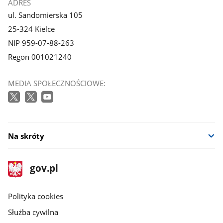
ADRES
ul. Sandomierska 105
25-324 Kielce
NIP 959-07-88-263
Regon 001021240
MEDIA SPOŁECZNOŚCIOWE:
Na skróty
stopka
Strona
gov.pl
gov.pl
główna
gov.pl
Polityka cookies
Służba cywilna