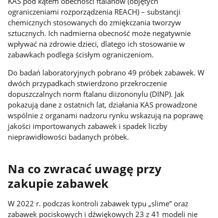
KAS pod kątem obecności ftalanów (objętych
ograniczeniami rozporządzenia REACH) – substancji
chemicznych stosowanych do zmiękczania tworzyw
sztucznych. Ich nadmierna obecność może negatywnie
wpływać na zdrowie dzieci, dlatego ich stosowanie w
zabawkach podlega ścisłym ograniczeniom.
Do badań laboratoryjnych pobrano 49 próbek zabawek. W
dwóch przypadkach stwierdzono przekroczenie
dopuszczalnych norm ftalanu diizononylu (DINP). Jak
pokazują dane z ostatnich lat, działania KAS prowadzone
wspólnie z organami nadzoru rynku wskazują na poprawę
jakości importowanych zabawek i spadek liczby
nieprawidłowości badanych próbek.
Na co zwracać uwagę przy
zakupie zabawek
W 2022 r. podczas kontroli zabawek typu „slime” oraz
zabawek pociskowych i dźwiękowych 23 z 41 modeli nie