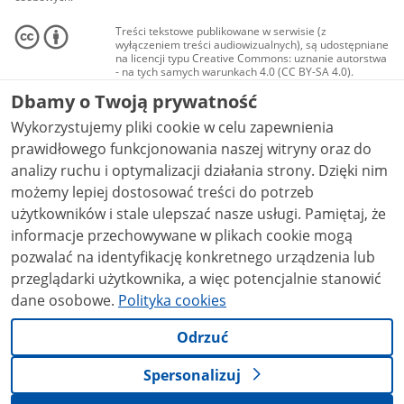
Treści tekstowe publikowane w serwisie (z
wyłączeniem treści audiowizualnych), są udostępniane
na licencji typu Creative Commons: uznanie autorstwa
- na tych samych warunkach 4.0 (CC BY-SA 4.0).
Materiały audiowizualne, w tym zdjęcia, materiały
Dbamy o Twoją prywatność
audio i wideo, są udostępniane na licencji typu
Creative Commons: uznanie autorstwa użycie
Wykorzystujemy pliki cookie w celu zapewnienia
niekomercyjne - bez utworów zależnych 4.0 (CC BY-
NC-ND 4.0), o ile nie jest to stwierdzone inaczej.
prawidłowego funkcjonowania naszej witryny oraz do
analizy ruchu i optymalizacji działania strony. Dzięki nim
możemy lepiej dostosować treści do potrzeb
użytkowników i stale ulepszać nasze usługi. Pamiętaj, że
informacje przechowywane w plikach cookie mogą
pozwalać na identyfikację konkretnego urządzenia lub
przeglądarki użytkownika, a więc potencjalnie stanowić
dane osobowe.
Polityka cookies
Odrzuć
Spersonalizuj