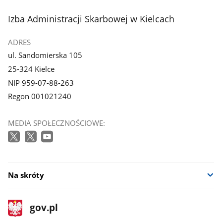
stopka
Izba Administracji Skarbowej w Kielcach
ADRES
ul. Sandomierska 105
25-324 Kielce
NIP 959-07-88-263
Regon 001021240
MEDIA SPOŁECZNOŚCIOWE:
Na skróty
stopka
Strona
gov.pl
gov.pl
główna