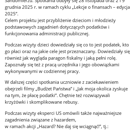
Sandomierzu. Spotkania odbyły się 28 listopada oraz 2 i 9
grudnia 2025 r. w ramach cyklu „Lekcje o finansach – edycja
2025”.
Celem projektu jest przybliżenie dzieciom i młodzieży
podstawowych zagadnień dotyczących podatków i
funkcjonowania administracji publicznej.
Podczas wizyty dzieci dowiedziały się co to jest podatek, kto
go płaci oraz na jakie cele jest przeznaczany. Dowiedziały się
również jak wygląda paragon fiskalny i jaką pełni rolę.
Zapoznały się też z pracą urzędnika i jego obowiązkami
wykonywanymi w codziennej pracy.
W dalszej części spotkania uczniowie z zaciekawieniem
obejrzeli filmy „Budżet Państwa” i „Jak moja okolica zyskuje
na tym, że płacę podatki”. Chętnie też rozwiązywali
krzyżówki i skomplikowane rebusy.
Podczas wizyty eksperci US omówili także najważniejsze
zagadnienia związane z hazardem,
w ramach akcji „Hazard? Nie daj się wciągnąć!”, tj.: