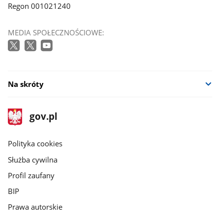
Regon 001021240
MEDIA SPOŁECZNOŚCIOWE:
Na skróty
stopka
Strona
gov.pl
gov.pl
główna
gov.pl
Polityka cookies
Służba cywilna
Profil zaufany
BIP
Prawa autorskie