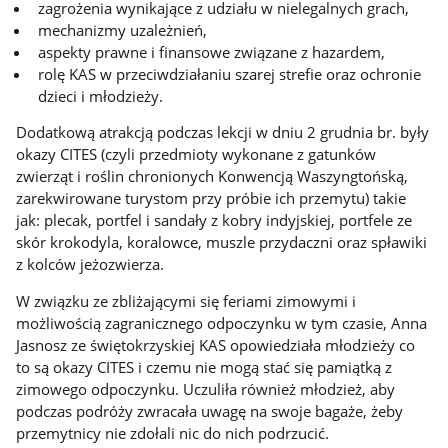
zagrożenia wynikające z udziału w nielegalnych grach,
mechanizmy uzależnień,
aspekty prawne i finansowe związane z hazardem,
rolę KAS w przeciwdziałaniu szarej strefie oraz ochronie
dzieci i młodzieży.
Dodatkową atrakcją podczas lekcji w dniu 2 grudnia br. były
okazy CITES (czyli przedmioty wykonane z gatunków
zwierząt i roślin chronionych Konwencją Waszyngtońską,
zarekwirowane turystom przy próbie ich przemytu) takie
jak: plecak, portfel i sandały z kobry indyjskiej, portfele ze
skór krokodyla, koralowce, muszle przydaczni oraz spławiki
z kolców jeżozwierza.
W związku ze zbliżającymi się feriami zimowymi i
możliwością zagranicznego odpoczynku w tym czasie, Anna
Jasnosz ze świętokrzyskiej KAS opowiedziała młodzieży co
to są okazy CITES i czemu nie mogą stać się pamiątką z
zimowego odpoczynku. Uczuliła również młodzież, aby
podczas podróży zwracała uwagę na swoje bagaże, żeby
przemytnicy nie zdołali nic do nich podrzucić.