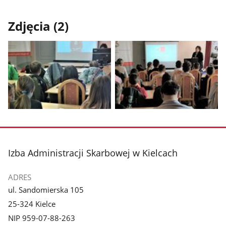
Zdjęcia (2)
Pokaż
Pokaż
zdjęcie
zdjęcie
1
2
z
z
stopka
Izba Administracji Skarbowej w Kielcach
galerii.
galerii.
ADRES
ul. Sandomierska 105
25-324 Kielce
NIP 959-07-88-263