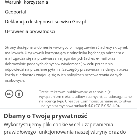
Warunki korzystania
Geoportal
Deklaracja dostępności serwisu Gov.pl
Ustawienia prywatności
Strony dostępne w domenie www.gov.pl mogą zawierać adresy skrzynek
mailowych. Użytkownik korzystający z odnośnika będącego adresem e-
mail zgadza się na przetwarzanie jego danych (adres e-mail oraz
dobrowolnie podanych danych w wiadomości) w celu przesłania
odpowiedzi na przesłane pytania. Szczegóły przetwarzania danych przez
każdą z jednostek znajdują się w ich politykach przetwarzania danych
osobowych.
Treści tekstowe publikowane w serwisie (z
wyłączeniem treści audiowizualnych), są udostępniane
na licencji typu Creative Commons: uznanie autorstwa
- na tych samych warunkach 4.0 (CC BY-SA 4.0).
Materiały audiowizualne, w tym zdjęcia, materiały
Dbamy o Twoją prywatność
audio i wideo, są udostępniane na licencji typu
Creative Commons: uznanie autorstwa użycie
Wykorzystujemy pliki cookie w celu zapewnienia
niekomercyjne - bez utworów zależnych 4.0 (CC BY-
NC-ND 4.0), o ile nie jest to stwierdzone inaczej.
prawidłowego funkcjonowania naszej witryny oraz do