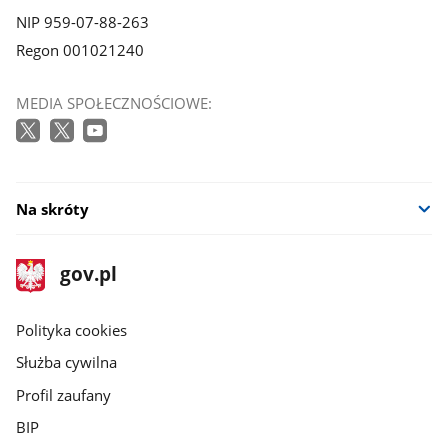
NIP 959-07-88-263
Regon 001021240
MEDIA SPOŁECZNOŚCIOWE:
Na skróty
stopka
Strona
gov.pl
gov.pl
główna
gov.pl
Polityka cookies
Służba cywilna
Profil zaufany
BIP