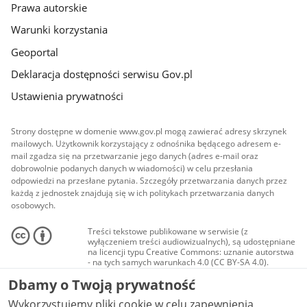
Prawa autorskie
Warunki korzystania
Geoportal
Deklaracja dostępności serwisu Gov.pl
Ustawienia prywatności
Strony dostępne w domenie www.gov.pl mogą zawierać adresy skrzynek
mailowych. Użytkownik korzystający z odnośnika będącego adresem e-
mail zgadza się na przetwarzanie jego danych (adres e-mail oraz
dobrowolnie podanych danych w wiadomości) w celu przesłania
odpowiedzi na przesłane pytania. Szczegóły przetwarzania danych przez
każdą z jednostek znajdują się w ich politykach przetwarzania danych
osobowych.
Treści tekstowe publikowane w serwisie (z
wyłączeniem treści audiowizualnych), są udostępniane
na licencji typu Creative Commons: uznanie autorstwa
- na tych samych warunkach 4.0 (CC BY-SA 4.0).
Materiały audiowizualne, w tym zdjęcia, materiały
Dbamy o Twoją prywatność
audio i wideo, są udostępniane na licencji typu
Creative Commons: uznanie autorstwa użycie
Wykorzystujemy pliki cookie w celu zapewnienia
niekomercyjne - bez utworów zależnych 4.0 (CC BY-