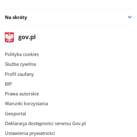
Na skróty
stopka
Strona
gov.pl
gov.pl
główna
gov.pl
Polityka cookies
Służba cywilna
Profil zaufany
BIP
Prawa autorskie
Warunki korzystania
Geoportal
Deklaracja dostępności serwisu Gov.pl
Ustawienia prywatności