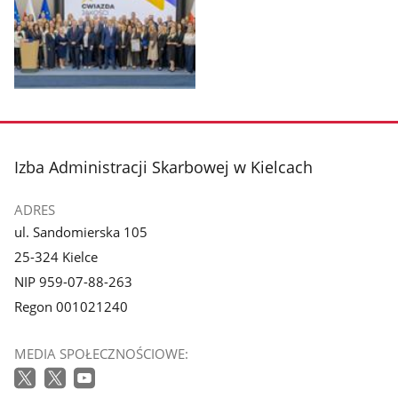
1
2
z
z
galerii.
galerii.
Pokaż
zdjęcie
3
z
stopka
Izba Administracji Skarbowej w Kielcach
galerii.
ADRES
ul. Sandomierska 105
25-324 Kielce
NIP 959-07-88-263
Regon 001021240
MEDIA SPOŁECZNOŚCIOWE: