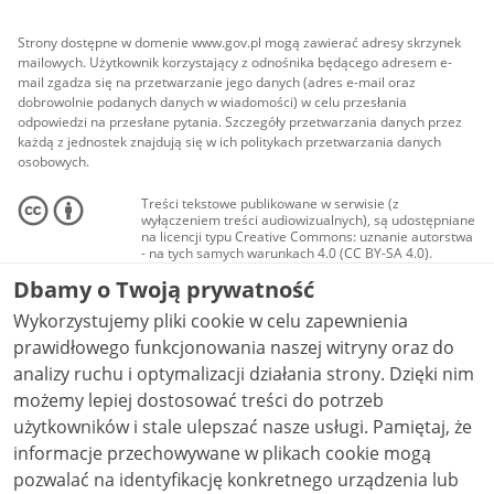
Strony dostępne w domenie www.gov.pl mogą zawierać adresy skrzynek
mailowych. Użytkownik korzystający z odnośnika będącego adresem e-
mail zgadza się na przetwarzanie jego danych (adres e-mail oraz
dobrowolnie podanych danych w wiadomości) w celu przesłania
odpowiedzi na przesłane pytania. Szczegóły przetwarzania danych przez
każdą z jednostek znajdują się w ich politykach przetwarzania danych
osobowych.
Treści tekstowe publikowane w serwisie (z
wyłączeniem treści audiowizualnych), są udostępniane
na licencji typu Creative Commons: uznanie autorstwa
- na tych samych warunkach 4.0 (CC BY-SA 4.0).
Materiały audiowizualne, w tym zdjęcia, materiały
Dbamy o Twoją prywatność
audio i wideo, są udostępniane na licencji typu
Creative Commons: uznanie autorstwa użycie
Wykorzystujemy pliki cookie w celu zapewnienia
niekomercyjne - bez utworów zależnych 4.0 (CC BY-
NC-ND 4.0), o ile nie jest to stwierdzone inaczej.
prawidłowego funkcjonowania naszej witryny oraz do
analizy ruchu i optymalizacji działania strony. Dzięki nim
możemy lepiej dostosować treści do potrzeb
użytkowników i stale ulepszać nasze usługi. Pamiętaj, że
informacje przechowywane w plikach cookie mogą
pozwalać na identyfikację konkretnego urządzenia lub