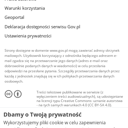
Warunki korzystania
Geoportal
Deklaracja dostępności serwisu Gov.pl
Ustawienia prywatności
Strony dostępne w domenie www.gov.pl mogą zawierać adresy skrzynek
mailowych. Użytkownik korzystający z odnośnika będącego adresem e-
mail zgadza się na przetwarzanie jego danych (adres e-mail oraz
dobrowolnie podanych danych w wiadomości) w celu przesłania
odpowiedzi na przesłane pytania. Szczegóły przetwarzania danych przez
każdą z jednostek znajdują się w ich politykach przetwarzania danych
osobowych.
Treści tekstowe publikowane w serwisie (z
wyłączeniem treści audiowizualnych), są udostępniane
na licencji typu Creative Commons: uznanie autorstwa
- na tych samych warunkach 4.0 (CC BY-SA 4.0).
Materiały audiowizualne, w tym zdjęcia, materiały
Dbamy o Twoją prywatność
audio i wideo, są udostępniane na licencji typu
Creative Commons: uznanie autorstwa użycie
Wykorzystujemy pliki cookie w celu zapewnienia
niekomercyjne - bez utworów zależnych 4.0 (CC BY-
NC-ND 4.0), o ile nie jest to stwierdzone inaczej.