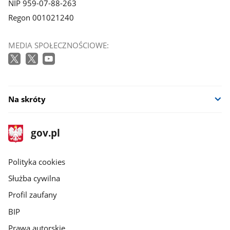
NIP 959-07-88-263
Regon 001021240
MEDIA SPOŁECZNOŚCIOWE:
Na skróty
stopka
Strona
gov.pl
gov.pl
główna
gov.pl
Polityka cookies
Służba cywilna
Profil zaufany
BIP
Prawa autorskie