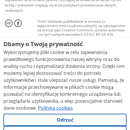
każdą z jednostek znajdują się w ich politykach przetwarzania danych
osobowych.
Treści tekstowe publikowane w serwisie (z
wyłączeniem treści audiowizualnych), są udostępniane
na licencji typu Creative Commons: uznanie autorstwa
- na tych samych warunkach 4.0 (CC BY-SA 4.0).
Materiały audiowizualne, w tym zdjęcia, materiały
Dbamy o Twoją prywatność
audio i wideo, są udostępniane na licencji typu
Creative Commons: uznanie autorstwa użycie
Wykorzystujemy pliki cookie w celu zapewnienia
niekomercyjne - bez utworów zależnych 4.0 (CC BY-
NC-ND 4.0), o ile nie jest to stwierdzone inaczej.
prawidłowego funkcjonowania naszej witryny oraz do
analizy ruchu i optymalizacji działania strony. Dzięki nim
możemy lepiej dostosować treści do potrzeb
użytkowników i stale ulepszać nasze usługi. Pamiętaj, że
informacje przechowywane w plikach cookie mogą
pozwalać na identyfikację konkretnego urządzenia lub
przeglądarki użytkownika, a więc potencjalnie stanowić
dane osobowe.
Polityka cookies
Odrzuć