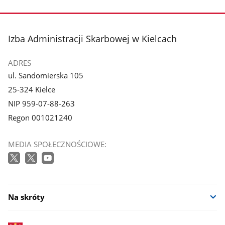
zdjęcie
zdjęcie
3
4
z
z
stopka
Izba Administracji Skarbowej w Kielcach
galerii.
galerii.
ADRES
ul. Sandomierska 105
25-324 Kielce
NIP 959-07-88-263
Regon 001021240
MEDIA SPOŁECZNOŚCIOWE:
Na skróty