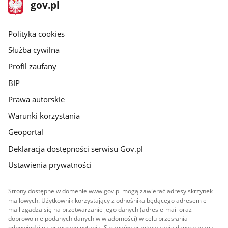
stopka
Strona
gov.pl
gov.pl
główna
gov.pl
Polityka cookies
Służba cywilna
Profil zaufany
BIP
Prawa autorskie
Warunki korzystania
Geoportal
Deklaracja dostępności serwisu Gov.pl
Ustawienia prywatności
Strony dostępne w domenie www.gov.pl mogą zawierać adresy skrzynek
mailowych. Użytkownik korzystający z odnośnika będącego adresem e-
mail zgadza się na przetwarzanie jego danych (adres e-mail oraz
dobrowolnie podanych danych w wiadomości) w celu przesłania
odpowiedzi na przesłane pytania. Szczegóły przetwarzania danych przez