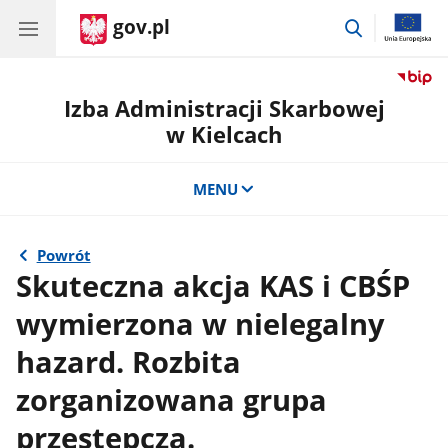
gov.pl
przejdź
do
wyszukiwar
Izba Administracji Skarbowej
w Kielcach
MENU
Powrót
Skuteczna akcja KAS i CBŚP
wymierzona w nielegalny
hazard. Rozbita
zorganizowana grupa
przestępcza.