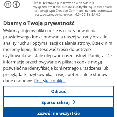
Treści tekstowe publikowane w serwisie (z
wyłączeniem treści audiowizualnych), są udostępniane
na licencji typu Creative Commons: uznanie autorstwa
- na tych samych warunkach 4.0 (CC BY-SA 4.0).
Materiały audiowizualne, w tym zdjęcia, materiały
Dbamy o Twoją prywatność
audio i wideo, są udostępniane na licencji typu
Creative Commons: uznanie autorstwa użycie
Wykorzystujemy pliki cookie w celu zapewnienia
niekomercyjne - bez utworów zależnych 4.0 (CC BY-
NC-ND 4.0), o ile nie jest to stwierdzone inaczej.
prawidłowego funkcjonowania naszej witryny oraz do
analizy ruchu i optymalizacji działania strony. Dzięki nim
możemy lepiej dostosować treści do potrzeb
użytkowników i stale ulepszać nasze usługi. Pamiętaj, że
informacje przechowywane w plikach cookie mogą
pozwalać na identyfikację konkretnego urządzenia lub
przeglądarki użytkownika, a więc potencjalnie stanowić
dane osobowe.
Polityka cookies
Odrzuć
Spersonalizuj
Zezwól na wszystkie