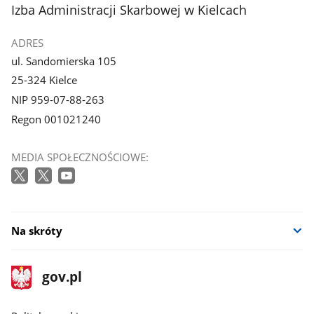
stopka
Izba Administracji Skarbowej w Kielcach
ADRES
ul. Sandomierska 105
25-324 Kielce
NIP 959-07-88-263
Regon 001021240
MEDIA SPOŁECZNOŚCIOWE:
Na skróty
stopka
Strona
gov.pl
gov.pl
główna
gov.pl