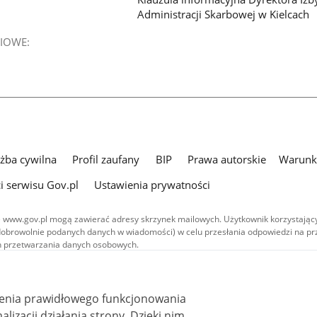
Administracji Skarbowej w Kielcach
IOWE:
użba cywilna
Profil zaufany
BIP
Prawa autorskie
Warunki
i serwisu Gov.pl
Ustawienia prywatności
 www.gov.pl mogą zawierać adresy skrzynek mailowych. Użytkownik korzystający
dobrowolnie podanych danych w wiadomości) w celu przesłania odpowiedzi na prz
ach przetwarzania danych osobowych.
we publikowane w serwisie (z wyłączeniem treści audiowizualnych), są
 na licencji typu Creative Commons: uznanie autorstwa - na tych samych
 (CC BY-SA 4.0). Materiały audiowizualne, w tym zdjęcia, materiały audio i wideo
ienia prawidłowego funkcjonowania
ane na licencji typu Creative Commons: uznanie autorstwa użycie niekomercyjne 
ależnych 4.0 (CC BY-NC-ND 4.0), o ile nie jest to stwierdzone inaczej.
i działania strony. Dzięki nim