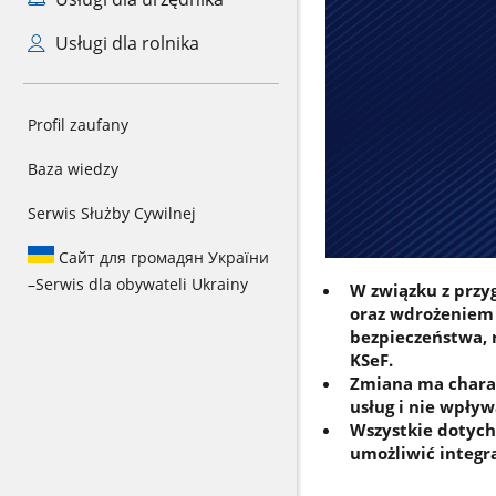
Usługi dla rolnika
Profil zaufany
Baza wiedzy
Serwis Służby Cywilnej
Сайт для громадян України
–
Serwis dla obywateli Ukrainy
W związku z prz
oraz wdrożeniem 
bezpieczeństwa, 
KSeF.
Zmiana ma charak
usług i nie wpływ
Wszystkie dotych
umożliwić integr