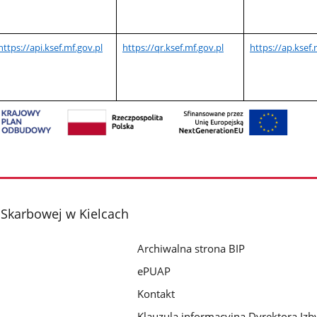
https://api.ksef.mf.gov.pl
https://qr.ksef.mf.gov.pl
https://ap.ksef.
i Skarbowej w Kielcach
Archiwalna strona BIP
ePUAP
Kontakt
Klauzula informacyjna Dyrektora Izb