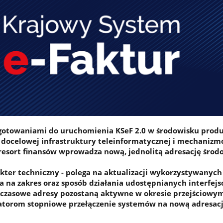
ygotowaniami do uruchomienia KSeF 2.0 w środowisku pro
docelowej infrastruktury teleinformatycznej i mechaniz
resort finansów wprowadza nową, jednolitą adresację środ
ter techniczny - polega na aktualizacji wykorzystywanyc
a na zakres oraz sposób działania udostępnianych interfejs
czasowe adresy pozostaną aktywne w okresie przejściowym
atorom stopniowe przełączenie systemów na nową adresacj