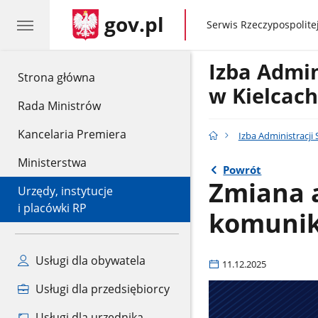
gov.pl
gov.pl
Serwis Rzeczypospolitej
Izba Admin
gov.pl
Strona główna
w Kielcach
Rada Ministrów
Kancelaria Premiera
Izba Administracji
Ministerstwa
Powrót
Zmiana 
Urzędy, instytucje
i placówki RP
komunik
Usługi dla obywatela
11.12.2025
Usługi dla przedsiębiorcy
Usługi dla urzędnika