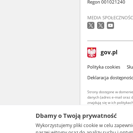
Regon 001021240
MEDIA SPOŁECZNOŚC
stopka
Strona
gov.pl
gov.pl
główna
gov.pl
Polityka cookies
Sł
Deklaracja dostępnośc
Strony dostępne w domenie
danych (adres e-mail oraz 
znajdują się w ich polityk
Treści teksto
Dbamy o Twoją prywatność
udostępniane
warunkach 4.0
Wykorzystujemy pliki cookie w celu zapewn
są udostępni
bez utworów z
naszej witryny oraz do analizy ruchu i optymalizacj