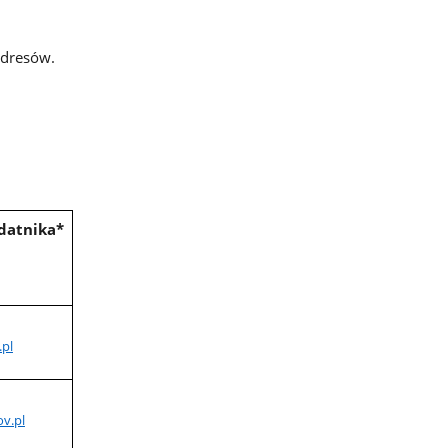
adresów.
odatnika*
.pl
v.pl