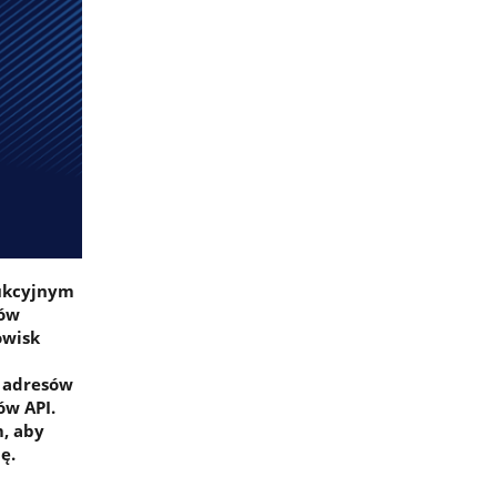
dukcyjnym
mów
owisk
h adresów
ów API.
, aby
ę.