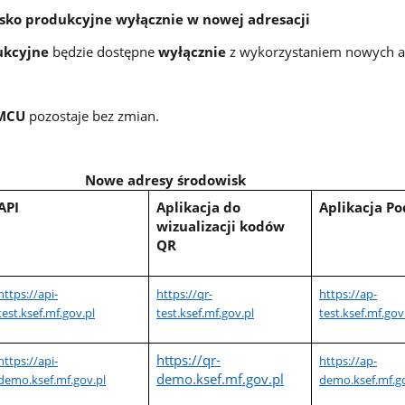
isko produkcyjne wyłącznie w nowej adresacji
ukcyjne
będzie dostępne
wyłącznie
z wykorzystaniem nowych 
MCU
pozostaje bez zmian.
Nowe adresy środowisk
API
Aplikacja do
Aplikacja P
wizualizacji kodów
QR
https://api-
https://qr-
https://ap-
test.ksef.mf.gov.pl
test.ksef.mf.gov.pl
test.ksef.mf.gov
https://qr-
https://api-
https://ap-
demo.ksef.mf.gov.pl
demo.ksef.mf.gov.pl
demo.ksef.mf.go