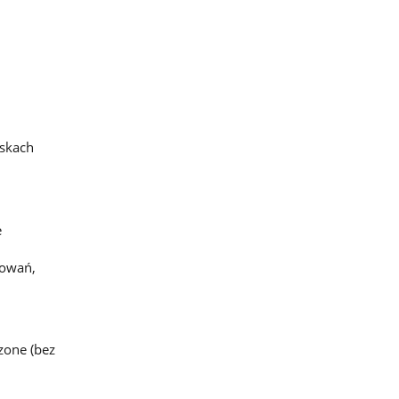
iskach
e
rowań,
zone (bez