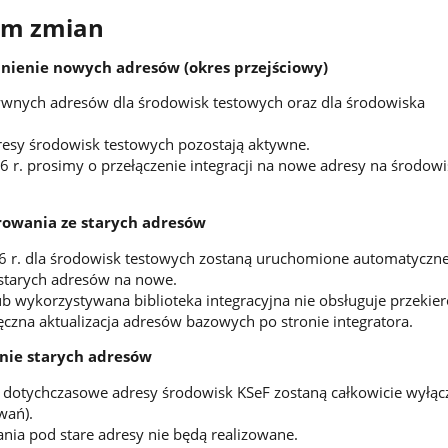
m zmian
pnienie nowych adresów (okres przejściowy)
ywnych adresów dla środowisk testowych oraz dla środowiska
esy środowisk testowych pozostają aktywne.
6 r. prosimy o przełączenie integracji na nowe adresy na środow
erowania ze starych adresów
26 r. dla środowisk testowych zostaną uruchomione automatyczn
 starych adresów na nowe.
 lub wykorzystywana biblioteka integracyjna nie obsługuje przekie
ęczna aktualizacja adresów bazowych po stronie integratora.
enie starych adresów
. dotychczasowe adresy środowisk KSeF zostaną całkowicie wyłąc
wań).
ania pod stare adresy nie będą realizowane.