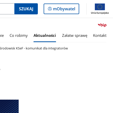
Logowanie
SZUKAJ
mObywatel
do
panelu
bie
Co robimy
Aktualności
Załatw sprawę
Kontakt
rodowisk KSeF - komunikat dla integratorów
-