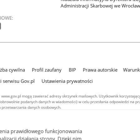
Administracji Skarbowej we Wrocław
IOWE:
użba cywilna
Profil zaufany
BIP
Prawa autorskie
Warunki
i serwisu Gov.pl
Ustawienia prywatności
 www.gov.pl mogą zawierać adresy skrzynek mailowych. Użytkownik korzystający
dobrowolnie podanych danych w wiadomości) w celu przesłania odpowiedzi na prz
ach przetwarzania danych osobowych.
we publikowane w serwisie (z wyłączeniem treści audiowizualnych), są
 na licencji typu Creative Commons: uznanie autorstwa - na tych samych
 (CC BY-SA 4.0). Materiały audiowizualne, w tym zdjęcia, materiały audio i wideo
ienia prawidłowego funkcjonowania
ane na licencji typu Creative Commons: uznanie autorstwa użycie niekomercyjne 
ależnych 4.0 (CC BY-NC-ND 4.0), o ile nie jest to stwierdzone inaczej.
i działania strony. Dzięki nim