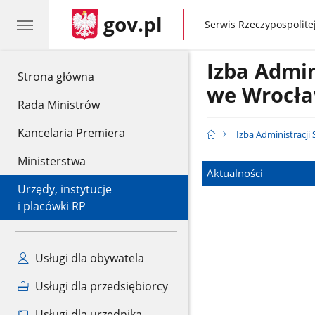
gov.pl
gov.pl
Serwis Rzeczypospolitej
Izba Admin
gov.pl
Strona główna
we Wrocła
Rada Ministrów
Kancelaria Premiera
Izba Administracji
Ministerstwa
Aktualności
Urzędy, instytucje
i placówki RP
Usługi dla obywatela
Usługi dla przedsiębiorcy
Usługi dla urzędnika