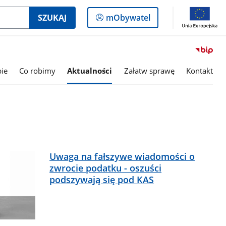
Logowanie
SZUKAJ
mObywatel
do
panelu
bie
Co robimy
Aktualności
Załatw sprawę
Kontakt
Uwaga na fałszywe wiadomości o
zwrocie podatku - oszuści
podszywają się pod KAS