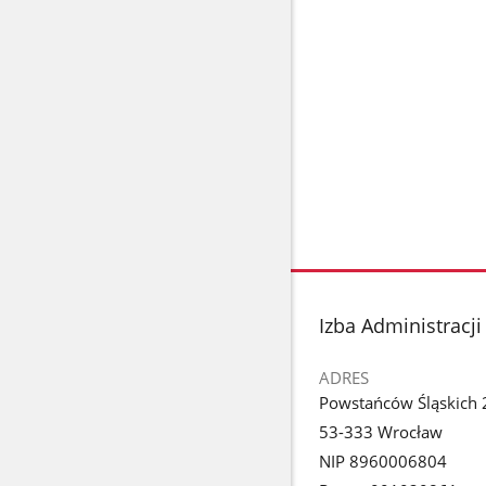
stopka
Izba Administracj
ADRES
Powstańców Śląskich 
53-333 Wrocław
NIP 8960006804