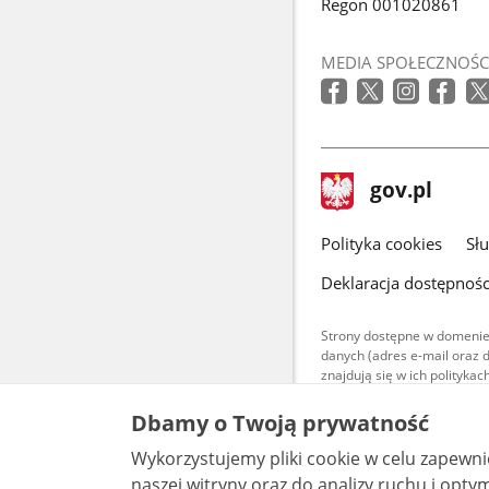
Regon 001020861
MEDIA SPOŁECZNOŚC
stopka
Strona
gov.pl
gov.pl
główna
gov.pl
Polityka cookies
Sł
Deklaracja dostępnośc
Strony dostępne w domenie
danych (adres e-mail oraz 
znajdują się w ich polityk
Treści teksto
Dbamy o Twoją prywatność
udostępniane
warunkach 4.0
Wykorzystujemy pliki cookie w celu zapewn
są udostępni
bez utworów z
naszej witryny oraz do analizy ruchu i optymalizacj