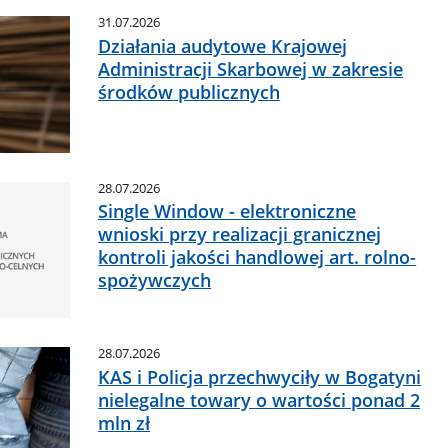
31.07.2026
Działania audytowe Krajowej
Administracji Skarbowej w zakresie
środków publicznych
28.07.2026
Single Window - elektroniczne
wnioski przy realizacji granicznej
kontroli jakości handlowej art. rolno-
spożywczych
28.07.2026
KAS i Policja przechwyciły w Bogatyni
nielegalne towary o wartości ponad 2
mln zł