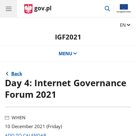
gov.pl
go
to
search
Change
EN
IGF2021
MENU
Back
Day 4: Internet Governance
Forum 2021
WHEN
10 December 2021 (Friday)
ADD TO CALENDAR