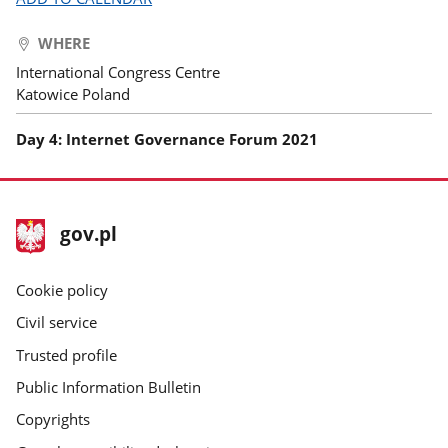
WHERE
International Congress Centre
Katowice Poland
Day 4: Internet Governance Forum 2021
footer
Main
gov.pl
gov.pl
site
Cookie policy
Civil service
Trusted profile
Public Information Bulletin
Copyrights