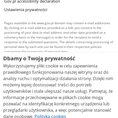
Gov.pl accessibility declaration
Ustawienia prywatności
Pages available in the www.gov.pl domain may contain e-mail addresses.
By clicking an e-mail address provided as a link, you consent to the
processing of your data (e-mail address and other data provided on a
voluntary basis in the message) in order for the recipient to send a
response to the submitted questions. The details concerning processing of
personal data by each unit can be found in their respective policies
concerning the processing of personal data.
Dbamy o Twoją prywatność
All content published on this website is covered by a
Wykorzystujemy pliki cookie w celu zapewnienia
Creative Commons Attribution 3.0 PL
license, unless
stated otherwise.
prawidłowego funkcjonowania naszej witryny oraz do
analizy ruchu i optymalizacji działania strony. Dzięki nim
możemy lepiej dostosować treści do potrzeb
użytkowników i stale ulepszać nasze usługi. Pamiętaj, że
informacje przechowywane w plikach cookie mogą
pozwalać na identyfikację konkretnego urządzenia lub
przeglądarki użytkownika, a więc potencjalnie stanowić
dane osobowe.
Polityka cookies