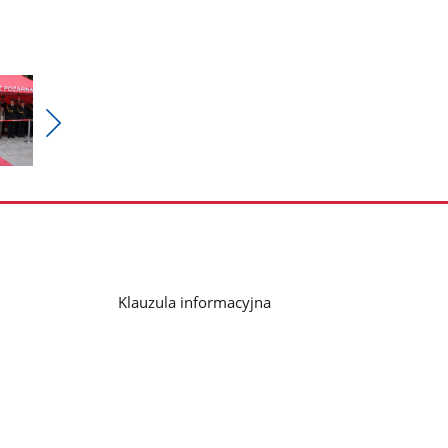
Pokaż
nestępne
zdjęcia
Klauzula informacyjna