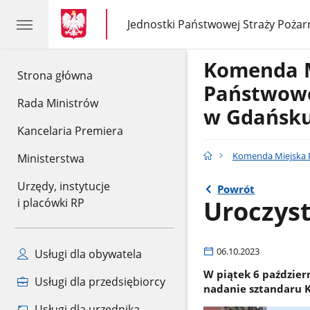
gov.pl
gov.pl
Jednostki Państwowej Straży Pożar
gov.pl
Jednostki
Państwowej
Straży
Komenda 
Pożarnej
gov.pl
Strona główna
Państwowe
Rada Ministrów
w Gdańsk
Kancelaria Premiera
Komenda Miejska 
Ministerstwa
Urzędy, instytucje
Powrót
Uroczys
i placówki RP
06.10.2023
Usługi dla obywatela
W piątek 6 paździer
Usługi dla przedsiębiorcy
nadanie sztandaru K
Usługi dla urzędnika