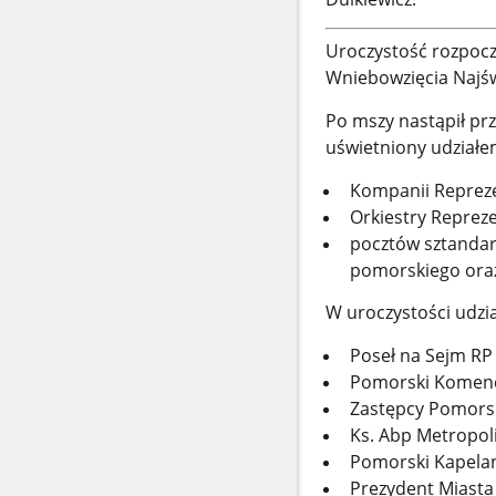
Uroczystość rozpoczę
Wniebowzięcia Najśw
Po mszy nastąpił prz
uświetniony udziałe
Kompanii Reprez
Orkiestry Repreze
pocztów sztanda
pomorskiego oraz
W uroczystości udział
Poseł na Sejm RP 
Pomorski Komend
Zastępcy Pomors
Ks. Abp Metropol
Pomorski Kapela
Prezydent Miasta