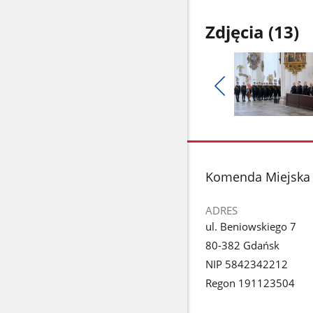
Zdjęcia (13)
Pokaż
poprzednie
Pokaż
zdjęcia
zdjęcie
1
z
stopka
Komenda Miejska
galerii.
ADRES
ul. Beniowskiego 7
80-382 Gdańsk
NIP 5842342212
Regon 191123504