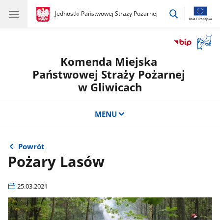
przejdź
gov.pl
Jednostki Państwowej Straży Pożarnej
gov.pl
Jednostki
do
Państwowej
wyszukiwar
Straży
Otwór
Pożarnej
okno
Komenda Miejska
z
tłuma
Państwowej Straży Pożarnej
języka
w Gliwicach
migow
MENU
Powrót
Pożary Lasów
25.03.2021