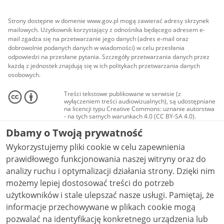
Strony dostępne w domenie www.gov.pl mogą zawierać adresy skrzynek
mailowych. Użytkownik korzystający z odnośnika będącego adresem e-
mail zgadza się na przetwarzanie jego danych (adres e-mail oraz
dobrowolnie podanych danych w wiadomości) w celu przesłania
odpowiedzi na przesłane pytania. Szczegóły przetwarzania danych przez
każdą z jednostek znajdują się w ich politykach przetwarzania danych
osobowych.
Treści tekstowe publikowane w serwisie (z
wyłączeniem treści audiowizualnych), są udostępniane
na licencji typu Creative Commons: uznanie autorstwa
- na tych samych warunkach 4.0 (CC BY-SA 4.0).
Materiały audiowizualne, w tym zdjęcia, materiały
Dbamy o Twoją prywatność
audio i wideo, są udostępniane na licencji typu
Creative Commons: uznanie autorstwa użycie
Wykorzystujemy pliki cookie w celu zapewnienia
niekomercyjne - bez utworów zależnych 4.0 (CC BY-
NC-ND 4.0), o ile nie jest to stwierdzone inaczej.
prawidłowego funkcjonowania naszej witryny oraz do
analizy ruchu i optymalizacji działania strony. Dzięki nim
możemy lepiej dostosować treści do potrzeb
użytkowników i stale ulepszać nasze usługi. Pamiętaj, że
informacje przechowywane w plikach cookie mogą
pozwalać na identyfikację konkretnego urządzenia lub