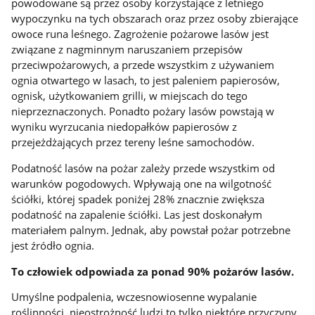
powodowane są przez osoby korzystające z letniego
wypoczynku na tych obszarach oraz przez osoby zbierające
owoce runa leśnego. Zagrożenie pożarowe lasów jest
związane z nagminnym naruszaniem przepisów
przeciwpożarowych, a przede wszystkim z używaniem
ognia otwartego w lasach, to jest paleniem papierosów,
ognisk, użytkowaniem grilli, w miejscach do tego
nieprzeznaczonych. Ponadto pożary lasów powstają w
wyniku wyrzucania niedopałków papierosów z
przejeżdżających przez tereny leśne samochodów.
Podatność lasów na pożar zależy przede wszystkim od
warunków pogodowych. Wpływają one na wilgotność
ściółki, której spadek poniżej 28% znacznie zwiększa
podatność na zapalenie ściółki. Las jest doskonałym
materiałem palnym. Jednak, aby powstał pożar potrzebne
jest źródło ognia.
To człowiek odpowiada za ponad 90% pożarów lasów.
Umyślne podpalenia, wczesnowiosenne wypalanie
roślinności, nieostrożność ludzi to tylko niektóre przyczyny