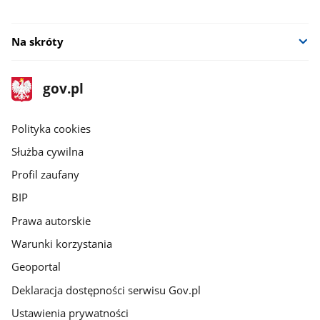
Na skróty
stopka
Strona
gov.pl
gov.pl
główna
gov.pl
Polityka cookies
Służba cywilna
Profil zaufany
BIP
Prawa autorskie
Warunki korzystania
Geoportal
Deklaracja dostępności serwisu Gov.pl
Ustawienia prywatności