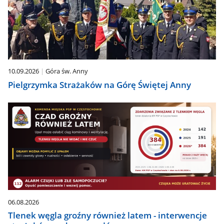
pozycję.
Dane
zaktualizują
się
automatycznie.
10.09.2026
Góra św. Anny
Pielgrzymka Strażaków na Górę Świętej Anny
06.08.2026
Tlenek węgla groźny również latem - interwencje