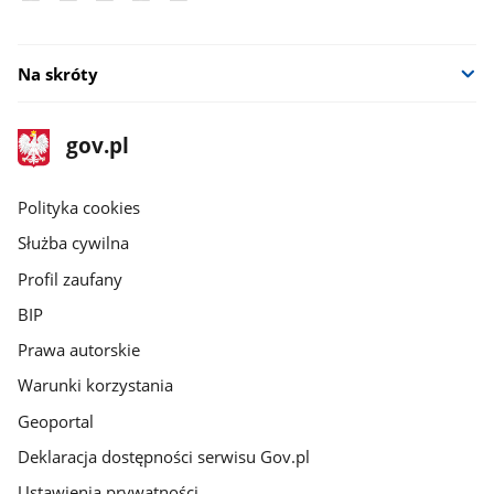
Na skróty
stopka
Strona
gov.pl
gov.pl
główna
gov.pl
Polityka cookies
Służba cywilna
Profil zaufany
BIP
Prawa autorskie
Warunki korzystania
Geoportal
Deklaracja dostępności serwisu Gov.pl
Ustawienia prywatności