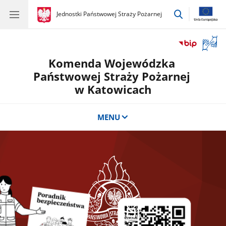
przejdź
gov.pl
Jednostki Państwowej Straży Pożarnej
gov.pl
Jednostki
do
Państwowej
wyszukiwar
Straży
Otwór
Pożarnej
okno
Komenda Wojewódzka
z
tłuma
Państwowej Straży Pożarnej
języka
w Katowicach
migow
MENU