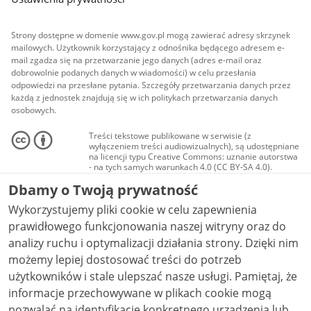
Strony dostępne w domenie www.gov.pl mogą zawierać adresy skrzynek
mailowych. Użytkownik korzystający z odnośnika będącego adresem e-
mail zgadza się na przetwarzanie jego danych (adres e-mail oraz
dobrowolnie podanych danych w wiadomości) w celu przesłania
odpowiedzi na przesłane pytania. Szczegóły przetwarzania danych przez
każdą z jednostek znajdują się w ich politykach przetwarzania danych
osobowych.
Treści tekstowe publikowane w serwisie (z
wyłączeniem treści audiowizualnych), są udostępniane
na licencji typu Creative Commons: uznanie autorstwa
- na tych samych warunkach 4.0 (CC BY-SA 4.0).
Materiały audiowizualne, w tym zdjęcia, materiały
Dbamy o Twoją prywatność
audio i wideo, są udostępniane na licencji typu
Creative Commons: uznanie autorstwa użycie
Wykorzystujemy pliki cookie w celu zapewnienia
niekomercyjne - bez utworów zależnych 4.0 (CC BY-
NC-ND 4.0), o ile nie jest to stwierdzone inaczej.
prawidłowego funkcjonowania naszej witryny oraz do
analizy ruchu i optymalizacji działania strony. Dzięki nim
możemy lepiej dostosować treści do potrzeb
użytkowników i stale ulepszać nasze usługi. Pamiętaj, że
informacje przechowywane w plikach cookie mogą
pozwalać na identyfikację konkretnego urządzenia lub