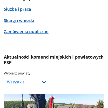
Służba i praca
Skargi i wnioski
Zamówienia publiczne
Aktualności komend miejskich i powiatowych
PSP
Naciśnij
Wybierz powiaty
strzałkę
w
dół,
aby
wybrać
odpowiednią