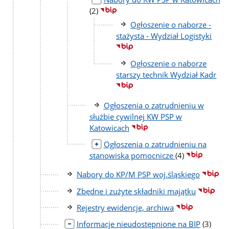
liczba
(2)
podstron
Ogłoszenie o naborze -
stażysta - Wydział Logistyki
Ogłoszenie o naborze
starszy technik Wydział Kadr
Ogłoszenia o zatrudnieniu w
służbie cywilnej KW PSP w
Katowicach
Ogłoszenia o zatrudnieniu na
liczba
stanowiska pomocnicze
(4)
podstron
Nabory do KP/M PSP woj.śląskiego
Zbędne i zużyte składniki majątku
Rejestry ewidencje, archiwa
liczba
Informacje nieudostępnione na BIP
(3)