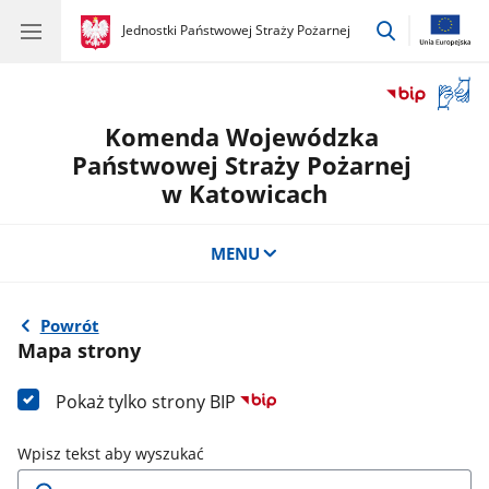
przejdź
gov.pl
Jednostki Państwowej Straży Pożarnej
gov.pl
Jednostki
do
Państwowej
wyszukiwar
Straży
Otwór
Pożarnej
okno
Komenda Wojewódzka
z
tłuma
Państwowej Straży Pożarnej
języka
w Katowicach
migow
MENU
Powrót
Mapa strony
Pokaż tylko strony BIP
Wpisz tekst aby wyszukać