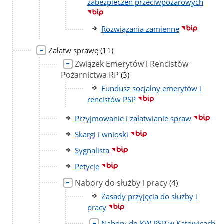
zabezpieczeń przeciwpożarowych
Rozwiązania zamienne
liczba
Załatw sprawę
(11)
podstron
Związek Emerytów i Rencistów
Pożarnictwa RP
liczba
(3)
podstron
Fundusz socjalny emerytów i
rencistów PSP
Przyjmowanie i załatwianie spraw
Skargi i wnioski
Sygnalista
Petycje
Nabory do służby i pracy
liczba
(4)
podstron
Zasady przyjęcia do służby i
pracy
Nabory do KW PSP w Katowicach