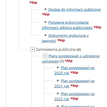
podstr
Dostęp do informacji publicznej
Ponowne wykorzystanie
informacji sektora publicznego
Dokumenty wyłączone z
jawności
Zamówienia publiczne
liczba
(4)
podstron
Plany postępowań o udzielenie
liczba
zamówień
(7)
podstron
Plan postępowań na
2020 rok
Plan postępowań na
2021 rok
Plan postępowan na
2022 rok
Plan postępowań na