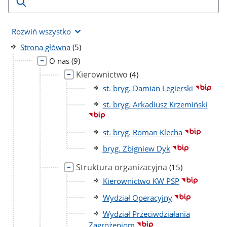
Rozwiń wszystko
liczba
Strona główna
(5)
podstron
liczba
O nas
(9)
podstron
Kierownictwo
liczba
(4)
podstron
st. bryg. Damian Legierski
st. bryg. Arkadiusz Krzemiński
st. bryg. Roman Klecha
bryg. Zbigniew Dyk
Struktura organizacyjna
liczba
(15)
podstron
Kierownictwo KW PSP
Wydział Operacyjny
Wydział Przeciwdziałania
Zagrożeniom