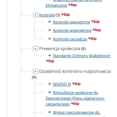
klimatyczne
liczba
Kontrole
(3)
podstron
Kontrole zewnętrzne
Kontrole wewnętrzne
Kontrola zarządcza
Prewencja społeczna
liczba
(6)
podstron
Standardy Ochrony Małoletnich
Działalność kontrolno-rozpoznawcza
lic
po
(4)
SEVESO III
Konsultacje społeczne do
Zewnętrznego Planu operacyjno-
ratowniczego
Wykaz rzeczoznawców ds.