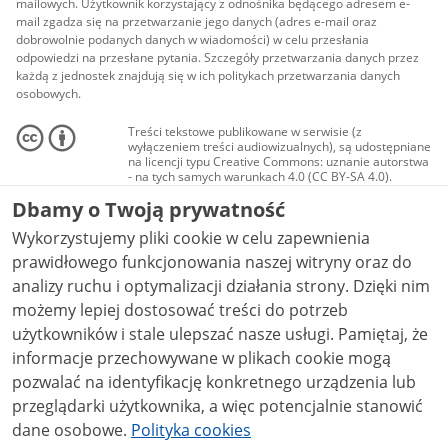
mailowych. Użytkownik korzystający z odnośnika będącego adresem e-
mail zgadza się na przetwarzanie jego danych (adres e-mail oraz
dobrowolnie podanych danych w wiadomości) w celu przesłania
odpowiedzi na przesłane pytania. Szczegóły przetwarzania danych przez
każdą z jednostek znajdują się w ich politykach przetwarzania danych
osobowych.
Treści tekstowe publikowane w serwisie (z
wyłączeniem treści audiowizualnych), są udostępniane
na licencji typu Creative Commons: uznanie autorstwa
- na tych samych warunkach 4.0 (CC BY-SA 4.0).
Materiały audiowizualne, w tym zdjęcia, materiały
Dbamy o Twoją prywatność
audio i wideo, są udostępniane na licencji typu
Creative Commons: uznanie autorstwa użycie
Wykorzystujemy pliki cookie w celu zapewnienia
niekomercyjne - bez utworów zależnych 4.0 (CC BY-
NC-ND 4.0), o ile nie jest to stwierdzone inaczej.
prawidłowego funkcjonowania naszej witryny oraz do
analizy ruchu i optymalizacji działania strony. Dzięki nim
możemy lepiej dostosować treści do potrzeb
użytkowników i stale ulepszać nasze usługi. Pamiętaj, że
informacje przechowywane w plikach cookie mogą
pozwalać na identyfikację konkretnego urządzenia lub
przeglądarki użytkownika, a więc potencjalnie stanowić
dane osobowe.
Polityka cookies