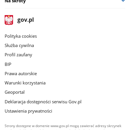
Na skróty
stopka
Strona
gov.pl
gov.pl
główna
gov.pl
Polityka cookies
Służba cywilna
Profil zaufany
BIP
Prawa autorskie
Warunki korzystania
Geoportal
Deklaracja dostępności serwisu Gov.pl
Ustawienia prywatności
Strony dostępne w domenie www.gov.pl mogą zawierać adresy skrzynek