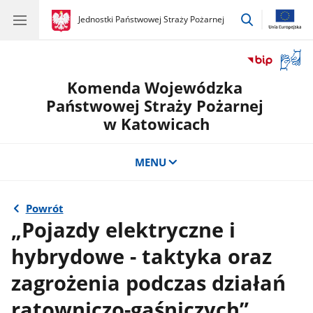
przejdź
gov.pl
Jednostki Państwowej Straży Pożarnej
gov.pl
Jednostki
do
Państwowej
wyszukiwar
Straży
Otwór
Pożarnej
okno
Komenda Wojewódzka
z
tłuma
Państwowej Straży Pożarnej
języka
w Katowicach
migow
MENU
Powrót
„Pojazdy elektryczne i
hybrydowe - taktyka oraz
zagrożenia podczas działań
ratowniczo-gaśniczych”