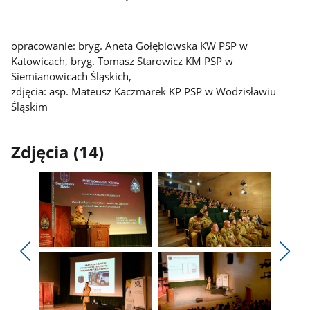
opracowanie: bryg. Aneta Gołębiowska KW PSP w
Katowicach, bryg. Tomasz Starowicz KM PSP w
Siemianowicach Śląskich,
zdjęcia: asp. Mateusz Kaczmarek KP PSP w Wodzisławiu
Śląskim
Zdjęcia (14)
Pokaż
Pokaż
zdjęcie
zdjęcie
Pokaż
Poka
1
2
poprzednie
nest
z
z
zdjęcia
zdjęc