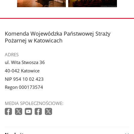
galerii.
galerii.
Pokaż
Pokaż
zdjęcie
zdjęcie
3
4
z
z
stopka
Komenda Wojewódzka Państwowej Straży
galerii.
galerii.
Pożarnej w Katowicach
ADRES
ul. Wita Stwosza 36
40-042 Katowice
NIP 954 10 02 423
Regon 000173574
MEDIA SPOŁECZNOŚCIOWE: