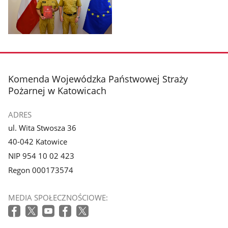
Pokaż
zdjęcie
1
z
stopka
Komenda Wojewódzka Państwowej Straży
galerii.
Pożarnej w Katowicach
ADRES
ul. Wita Stwosza 36
40-042 Katowice
NIP 954 10 02 423
Regon 000173574
MEDIA SPOŁECZNOŚCIOWE: