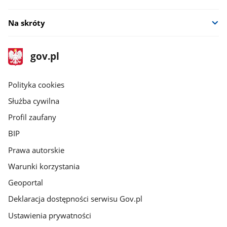
Na skróty
stopka
Strona
gov.pl
gov.pl
główna
gov.pl
Polityka cookies
Służba cywilna
Profil zaufany
BIP
Prawa autorskie
Warunki korzystania
Geoportal
Deklaracja dostępności serwisu Gov.pl
Ustawienia prywatności