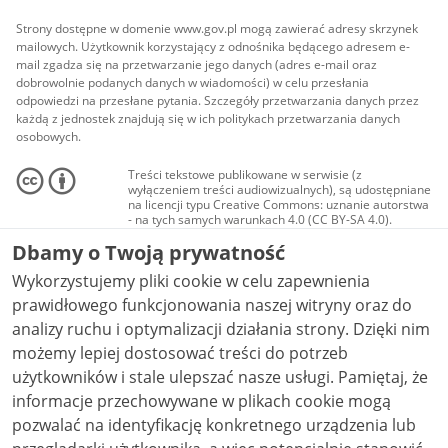
Strony dostępne w domenie www.gov.pl mogą zawierać adresy skrzynek
mailowych. Użytkownik korzystający z odnośnika będącego adresem e-
mail zgadza się na przetwarzanie jego danych (adres e-mail oraz
dobrowolnie podanych danych w wiadomości) w celu przesłania
odpowiedzi na przesłane pytania. Szczegóły przetwarzania danych przez
każdą z jednostek znajdują się w ich politykach przetwarzania danych
osobowych.
Treści tekstowe publikowane w serwisie (z
wyłączeniem treści audiowizualnych), są udostępniane
na licencji typu Creative Commons: uznanie autorstwa
- na tych samych warunkach 4.0 (CC BY-SA 4.0).
Materiały audiowizualne, w tym zdjęcia, materiały
Dbamy o Twoją prywatność
audio i wideo, są udostępniane na licencji typu
Creative Commons: uznanie autorstwa użycie
Wykorzystujemy pliki cookie w celu zapewnienia
niekomercyjne - bez utworów zależnych 4.0 (CC BY-
NC-ND 4.0), o ile nie jest to stwierdzone inaczej.
prawidłowego funkcjonowania naszej witryny oraz do
analizy ruchu i optymalizacji działania strony. Dzięki nim
możemy lepiej dostosować treści do potrzeb
użytkowników i stale ulepszać nasze usługi. Pamiętaj, że
informacje przechowywane w plikach cookie mogą
pozwalać na identyfikację konkretnego urządzenia lub