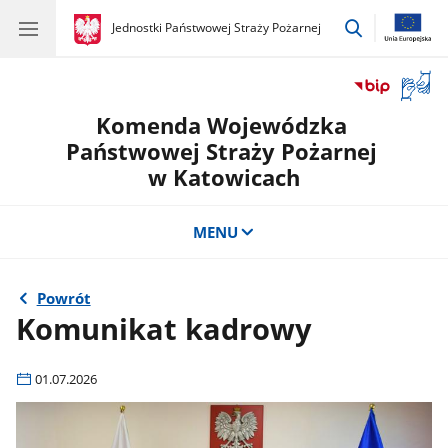
przejdź
gov.pl
Jednostki Państwowej Straży Pożarnej
gov.pl
Jednostki
do
Państwowej
wyszukiwar
Straży
Otwór
Pożarnej
okno
Komenda Wojewódzka
z
tłuma
Państwowej Straży Pożarnej
języka
w Katowicach
migow
MENU
Powrót
Komunikat kadrowy
01.07.2026