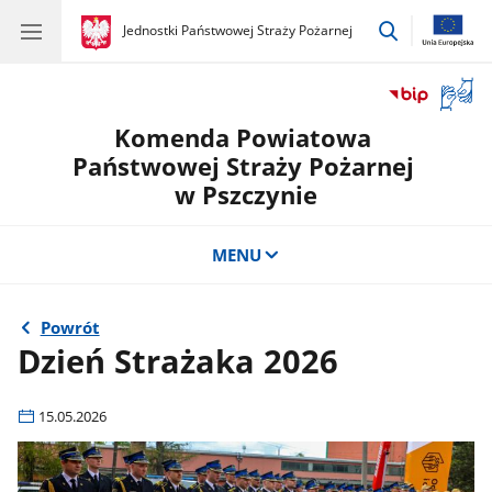
przejdź
gov.pl
Jednostki Państwowej Straży Pożarnej
gov.pl
Jednostki
do
Państwowej
wyszukiwar
Straży
Otwór
Pożarnej
okno
Komenda Powiatowa
z
tłuma
Państwowej Straży Pożarnej
języka
w Pszczynie
migow
MENU
Powrót
Dzień Strażaka 2026
15.05.2026