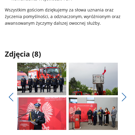
Wszystkim gościom dziękujemy za słowa uznania oraz
życzenia pomyślności, a odznaczonym, wyróżnionym oraz
awansowanym życzymy dalszej owocnej służby.
Zdjęcia (8)
Pokaż
Pokaż
zdjęcie
zdjęcie
Pokaż
Poka
1
2
poprzednie
nest
z
z
zdjęcia
zdjęc
galerii.
galerii.
Pokaż
Pokaż