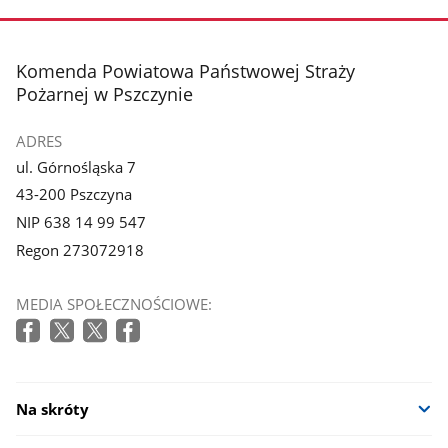
zdjęcie
zdjęcie
3
4
z
z
stopka
Komenda Powiatowa Państwowej Straży
galerii.
galerii.
Pożarnej w Pszczynie
ADRES
ul. Górnośląska 7
43-200 Pszczyna
NIP 638 14 99 547
Regon 273072918
MEDIA SPOŁECZNOŚCIOWE:
Na skróty