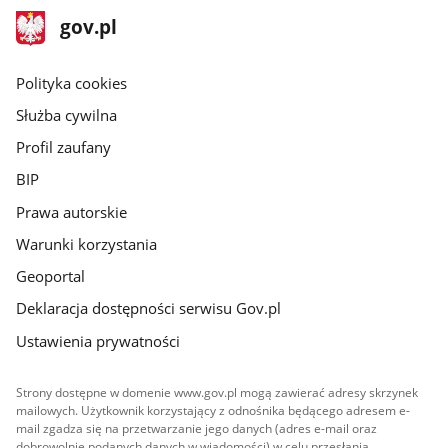
stopka
Strona
gov.pl
gov.pl
główna
gov.pl
Polityka cookies
Służba cywilna
Profil zaufany
BIP
Prawa autorskie
Warunki korzystania
Geoportal
Deklaracja dostępności serwisu Gov.pl
Ustawienia prywatności
Strony dostępne w domenie www.gov.pl mogą zawierać adresy skrzynek
mailowych. Użytkownik korzystający z odnośnika będącego adresem e-
mail zgadza się na przetwarzanie jego danych (adres e-mail oraz
dobrowolnie podanych danych w wiadomości) w celu przesłania