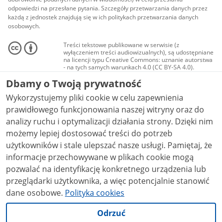
odpowiedzi na przesłane pytania. Szczegóły przetwarzania danych przez
każdą z jednostek znajdują się w ich politykach przetwarzania danych
osobowych.
Treści tekstowe publikowane w serwisie (z
wyłączeniem treści audiowizualnych), są udostępniane
na licencji typu Creative Commons: uznanie autorstwa
- na tych samych warunkach 4.0 (CC BY-SA 4.0).
Materiały audiowizualne, w tym zdjęcia, materiały
Dbamy o Twoją prywatność
audio i wideo, są udostępniane na licencji typu
Creative Commons: uznanie autorstwa użycie
Wykorzystujemy pliki cookie w celu zapewnienia
niekomercyjne - bez utworów zależnych 4.0 (CC BY-
NC-ND 4.0), o ile nie jest to stwierdzone inaczej.
prawidłowego funkcjonowania naszej witryny oraz do
analizy ruchu i optymalizacji działania strony. Dzięki nim
możemy lepiej dostosować treści do potrzeb
użytkowników i stale ulepszać nasze usługi. Pamiętaj, że
informacje przechowywane w plikach cookie mogą
pozwalać na identyfikację konkretnego urządzenia lub
przeglądarki użytkownika, a więc potencjalnie stanowić
dane osobowe.
Polityka cookies
Odrzuć