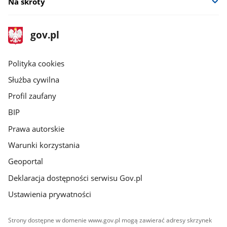
Na skróty
stopka
Strona
gov.pl
gov.pl
główna
gov.pl
Polityka cookies
Służba cywilna
Profil zaufany
BIP
Prawa autorskie
Warunki korzystania
Geoportal
Deklaracja dostępności serwisu Gov.pl
Ustawienia prywatności
Strony dostępne w domenie www.gov.pl mogą zawierać adresy skrzynek