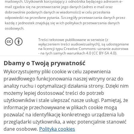
mailowych. Użytkownik korzystający z odnośnika będącego adresem e-
mail zgadza się na przetwarzanie jego danych (adres e-mail oraz
dobrowolnie podanych danych w wiadomości) w celu przesłania
odpowiedzi na przesłane pytania. Szczegóły przetwarzania danych przez
każdą z jednostek znajdują się w ich politykach przetwarzania danych
osobowych.
Treści tekstowe publikowane w serwisie (z
wyłączeniem treści audiowizualnych), są udostępniane
na licencji typu Creative Commons: uznanie autorstwa
- na tych samych warunkach 4.0 (CC BY-SA 4.0).
Materiały audiowizualne, w tym zdjęcia, materiały
Dbamy o Twoją prywatność
audio i wideo, są udostępniane na licencji typu
Creative Commons: uznanie autorstwa użycie
Wykorzystujemy pliki cookie w celu zapewnienia
niekomercyjne - bez utworów zależnych 4.0 (CC BY-
NC-ND 4.0), o ile nie jest to stwierdzone inaczej.
prawidłowego funkcjonowania naszej witryny oraz do
analizy ruchu i optymalizacji działania strony. Dzięki nim
możemy lepiej dostosować treści do potrzeb
użytkowników i stale ulepszać nasze usługi. Pamiętaj, że
informacje przechowywane w plikach cookie mogą
pozwalać na identyfikację konkretnego urządzenia lub
przeglądarki użytkownika, a więc potencjalnie stanowić
dane osobowe.
Polityka cookies