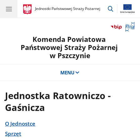
przejdź
gov.pl
Jednostki Państwowej Straży Pożarnej
gov.pl
Jednostki
do
Państwowej
wyszukiwar
Straży
Otwór
Pożarnej
okno
Komenda Powiatowa
z
tłuma
Państwowej Straży Pożarnej
języka
w Pszczynie
migow
MENU
Jednostka Ratowniczo -
Gaśnicza
O Jednostce
Sprzęt